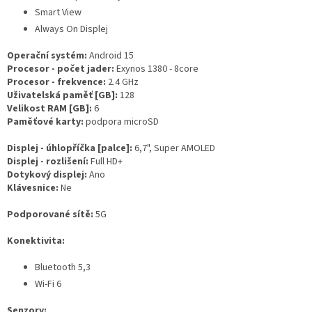
Smart View
Always On Displej
Operační systém:
Android 15
Procesor - počet jader:
Exynos 1380 - 8core
Procesor - frekvence:
2.4 GHz
Uživatelská paměť [GB]:
128
Velikost RAM [GB]:
6
Paměťové karty:
podpora microSD
Displej - úhlopříčka [palce]:
6,7", Super AMOLED
Displej - rozlišení:
Full HD+
Dotykový displej:
Ano
Klávesnice:
Ne
Podporované sítě:
5G
Konektivita:
Bluetooth 5,3
Wi-Fi 6
Senzory: