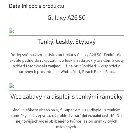
Detailní popis produktu
Galaxy A26 5G
Tenký. Lesklý. Stylový
Dodej svému životu stylovou tečku s Galaxy A26 5G. Tenké tělo
skvěle padne do ruky, zatímco lesklá záda pokrytá sklem a čistý
vzhled fotomodelu zaujmou už na první pohled. K dispozici v
barevných provedeních White, Mint, Peach Pink a Black.
Více zábavy na displeji s tenkými rámečky
Sleduj veškerý obsah na 6,7" Super AMOLED displeji s tenkými
rámečky a užívej si každý pohled v parádní vizuální čistotě. Od
nejnovějších videí oblíbeného tvůrce, až po snímky tvých
milovaných.