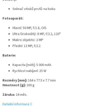
Snímač otisků prstů: na boku
Fotoaparát:
Hlavní: 50 MP, f/1.8, OIS
Ultra širokoúhlý: 8 MP, f/2.2, 120°
Makro objektiv: 2 MP
Přední: 13 MP, f/2.2
Baterie:
Kapacita [mAh]: 5 000 mAh
Rychlost nabíjení: 25 W
Rozměry [mm]:
164 x 77.5 x 7.7 mm
Hmotnost [g]:
200 g
Záruka:
24 měs.
Detailní informace