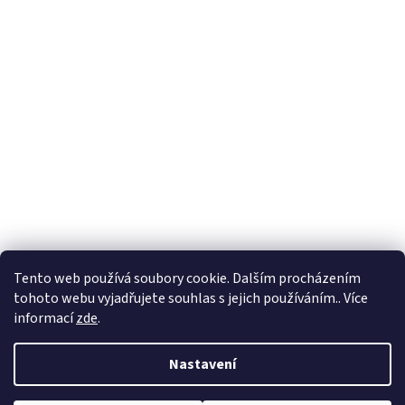
Tento web používá soubory cookie. Dalším procházením
tohoto webu vyjadřujete souhlas s jejich používáním.. Více
informací
zde
.
Nastavení