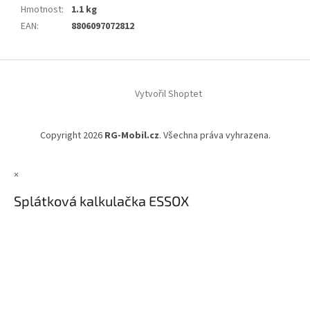
Hmotnost
:
1.1 kg
EAN
:
8806097072812
Z
á
Vytvořil Shoptet
p
a
t
Copyright 2026
RG-Mobil.cz
. Všechna práva vyhrazena.
í
×
Splátková kalkulačka ESSOX