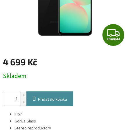
Z
ZDARMA
D
A
4 699 Kč
R
Měrná
Skladem
cena:
M
A
Přidat do košíku
IP67
Gorilla Glass
Stereo reproduktory