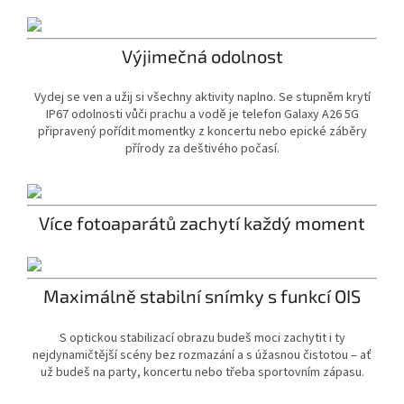
Výjimečná odolnost
Vydej se ven a užij si všechny aktivity naplno. Se stupněm krytí
IP67 odolnosti vůči prachu a vodě je telefon Galaxy A26 5G
připravený pořídit momentky z koncertu nebo epické záběry
přírody za deštivého počasí.
Více fotoaparátů zachytí každý moment
Maximálně stabilní snímky s funkcí OIS
S optickou stabilizací obrazu budeš moci zachytit i ty
nejdynamičtější scény bez rozmazání a s úžasnou čistotou – ať
už budeš na party, koncertu nebo třeba sportovním zápasu.