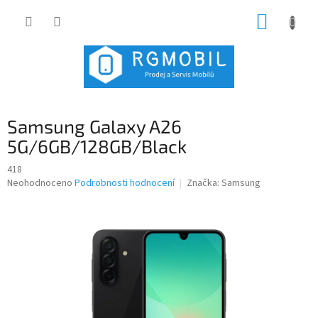
Přejít
NÁKUP
na
obsah
KOŠÍK
Samsung Galaxy A26
5G/6GB/128GB/Black
418
Průměrné
Neohodnoceno
Podrobnosti hodnocení
Značka:
Samsung
hodnocení
produktu
je
0,0
z
5
hvězdiček.