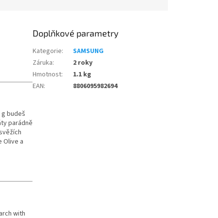
Doplňkové parametry
Kategorie
:
SAMSUNG
Záruka
:
2 roky
Hmotnost
:
1.1 kg
EAN
:
8806095982694
8 g budeš
áty parádně
 svěžích
 Olive a
arch with