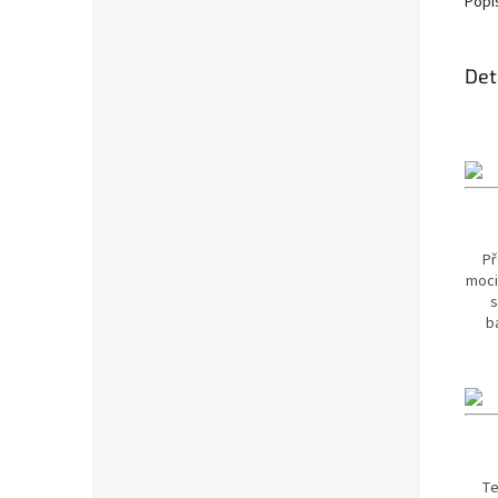
Popi
Det
Př
moci
s
b
Te