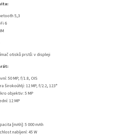
ita:
uetooth 5,3
Fi 6
IM
:
ímač otisků prstů: v displeji
rát:
vní: 50 MP, f/1.8, OIS
tra širokoúhlý: 12 MP, f/2.2, 123°
kro objektiv: 5 MP
ední: 12 MP
pacita [mAh]: 5 000 mAh
chlost nabíjení: 45 W