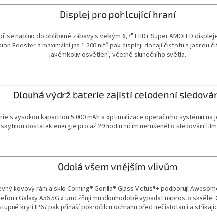
Displej pro pohlcující hraní
oř se naplno do oblíbené zábavy s velkým 6,7" FHD+ Super AMOLED displej
sion Booster a maximální jas 1 200 nitů pak displeji dodají čistotu a jasnou či
jakémkoliv osvětlení, včetně slunečního světla.
Dlouhá výdrž baterie zajistí celodenní sledová
rie s vysokou kapacitou 5 000 mAh a optimalizace operačního systému na j
skytnou dostatek energie pro až 29 hodin ničím nerušeného sledování filmů
Odolá všem vnějším vlivům
evný kovový rám a sklo Corning® Gorilla® Glass Victus®+ podporují Awesom
lefonu Galaxy A56 5G a umožňují mu dlouhodobě vypadat naprosto skvěle.
stupně krytí IP67 pak přináší pokročilou ochranu před nečistotami a stříkajíc