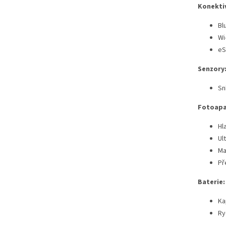
Konektiv
Bl
Wi-
eS
Senzory
Sn
Fotoapa
Hla
Ul
Ma
Př
Baterie:
Ka
Ry