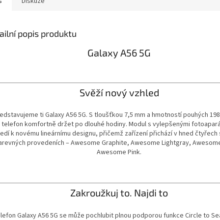
s
Diskuze
ailní popis produktu
Galaxy A56 5G
Svěží nový vzhled
edstavujeme ti Galaxy A56 5G. S tloušťkou 7,5 mm a hmotností pouhých 19
 telefon komfortně držet po dlouhé hodiny. Modul s vylepšenými fotoapar
edí k novému lineárnímu designu, přičemž zařízení přichází v hned čtyřech
arevných provedeních – Awesome Graphite, Awesome Lightgray, Awesome
Awesome Pink.
Zakroužkuj to. Najdi to
lefon Galaxy A56 5G se může pochlubit plnou podporou funkce Circle to Se