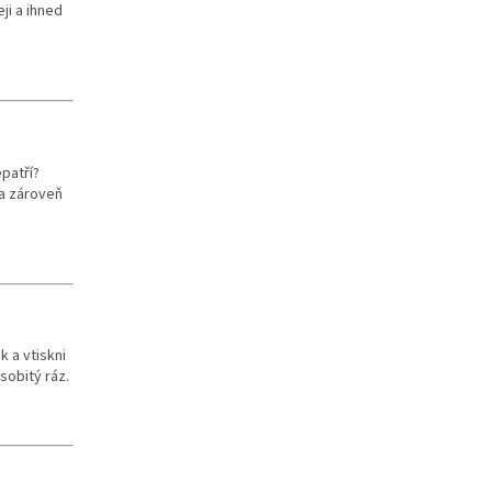
ji a ihned
epatří?
 a zároveň
.
k a vtiskni
sobitý ráz.