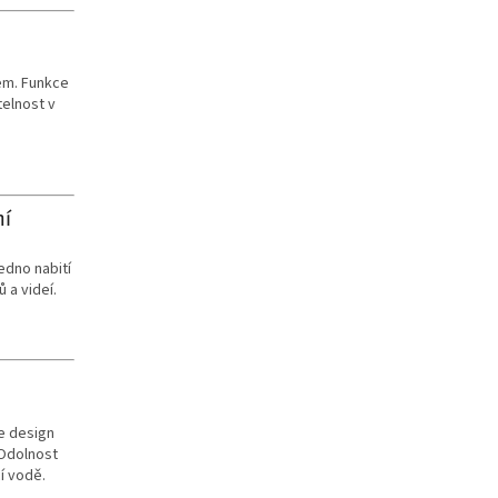
em. Funkce
telnost v
ní
edno nabití
 a videí.
e design
 Odolnost
í vodě.