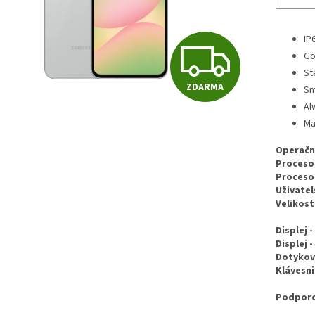
IP
Z
Go
St
ZDARMA
Sm
D
Al
Ma
A
Operačn
Procesor
Procesor
R
Uživatel
Velikost
Displej 
M
Displej -
Dotykový
Klávesni
A
Podporo