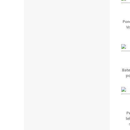
Pon
Vi
Bate
po
P
te