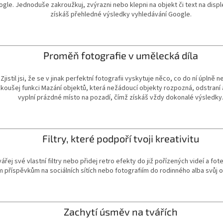
gle. Jednoduše zakroužkuj, zvýrazni nebo klepni na objekt či text na disple
získáš přehledné výsledky vyhledávání Google.
Proměň fotografie v umělecká díla
Zjistil jsi, že se v jinak perfektní fotografii vyskytuje něco, co do ní úplně n
koušej funkci Mazání objektů, která nežádoucí objekty rozpozná, odstraní
vyplní prázdné místo na pozadí, čímž získáš vždy dokonalé výsledky
Filtry, které podpoří tvoji kreativitu
ářej své vlastní filtry nebo přidej retro efekty do již pořízených videí a fote
 příspěvkům na sociálních sítích nebo fotografiím do rodinného alba svůj o
Zachytí úsměv na tvářích