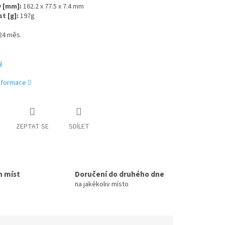
 [mm]:
162.2 x 77.5 x 7.4 mm
t [g]:
197g
24 měs.
N
informace
ZEPTAT SE
SDÍLET
h míst
Doručení do druhého dne
na jakékoliv místo