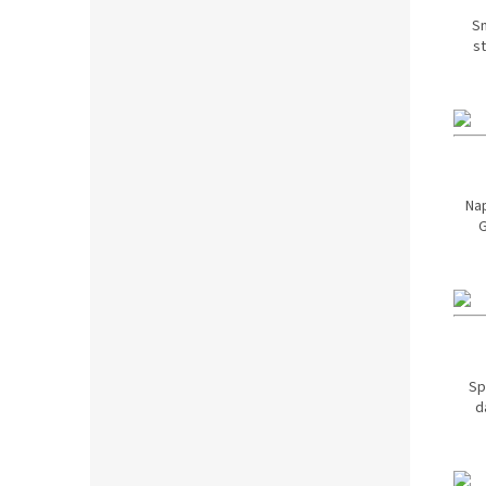
Sn
st
Nap
G
Sp
d