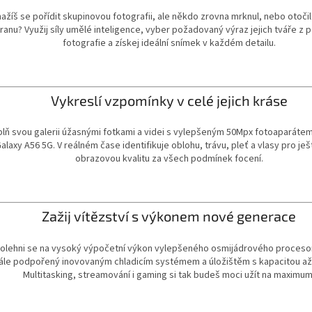
ažíš se pořídit skupinovou fotografii, ale někdo zrovna mrknul, nebo otočil
ranu? Využij síly umělé inteligence, vyber požadovaný výraz jejich tváře z 
fotografie a získej ideální snímek v každém detailu.
Vykreslí vzpomínky v celé jejich kráse
lň svou galerii úžasnými fotkami a videi s vylepšeným 50Mpx fotoaparáte
alaxy A56 5G. V reálném čase identifikuje oblohu, trávu, pleť a vlasy pro ješ
obrazovou kvalitu za všech podmínek focení.
Zažij vítězství s výkonem nové generace
olehni se na vysoký výpočetní výkon vylepšeného osmijádrového procesor
ále podpořený inovovaným chladicím systémem a úložištěm s kapacitou až
Multitasking, streamování i gaming si tak budeš moci užít na maximum