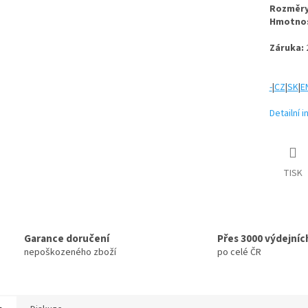
Rozměry
Hmotnos
Záruka:
-
|
CZ
|
SK
|
E
Detailní 
TISK
Garance doručení
Přes 3000 výdejníc
nepoškozeného zboží
po celé ČR