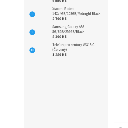
6 550 Kč
Xiaomi Redmi
14C/4GB/128GB/Midnight Black
2 790 Kč
Samsung Galaxy A56
5G/8GB/256GB/Black
8 190 Kč
Telefon pro seniory WG15 C
(Červený)
1 289 Kč