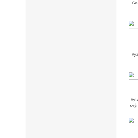
Goo
Vyz
Vytv
svým