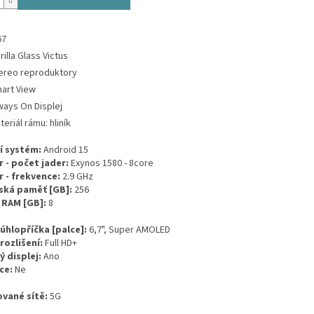
67
rilla Glass Victus
ereo reproduktory
art View
ways On Displej
teriál rámu: hliník
í systém:
Android 15
 - počet jader:
Exynos 1580 - 8core
 - frekvence:
2.9 GHz
ská paměť [GB]:
256
 RAM [GB]:
8
- úhlopříčka [palce]:
6,7", Super AMOLED
 rozlišení:
Full HD+
 displej:
Ano
ce:
Ne
vané sítě:
5G