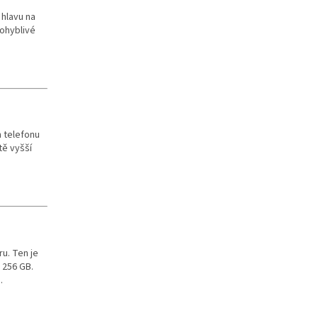
 hlavu na
pohyblivé
m telefonu
tě vyšší
u. Ten je
 256 GB.
.