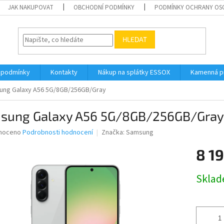
JAK NAKUPOVAT
OBCHODNÍ PODMÍNKY
PODMÍNKY OCHRANY OS
HLEDAT
 podmínky
Kontakty
Nákup na splátky ESSOX
Kamenná p
ung Galaxy A56 5G/8GB/256GB/Gray
sung Galaxy A56 5G/8GB/256GB/Gray
né
noceno
Podrobnosti hodnocení
Značka:
Samsung
ní
8 1
u
Měrná
Skla
cena:
ek.