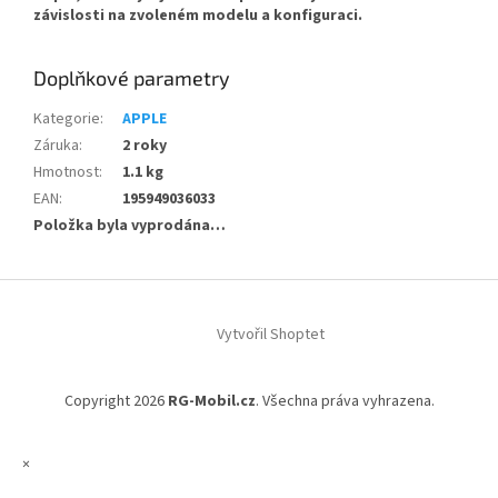
závislosti na zvoleném modelu a konfiguraci.
Doplňkové parametry
Kategorie
:
APPLE
Záruka
:
2 roky
Hmotnost
:
1.1 kg
EAN
:
195949036033
Položka byla vyprodána…
Z
á
Vytvořil Shoptet
p
a
t
Copyright 2026
RG-Mobil.cz
. Všechna práva vyhrazena.
í
×