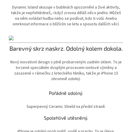
Dynamic Island ukazuje v bublinách upozornění a živé aktivity,
takže je nepřehlédneš, i když zrovna děláš něco jiného. Můžeš
na něm ovládat hudbu nebo se podívat, kdo ti volá. Anebo
omrknout informace o blížícím se letu a spoustu dalších věcí.
Barevný skrz naskrz. Odolný kolem dokola.
Nový inovativní design s plně probarveným zadním sklem. To je
tvrzené speciálním dvojitým procesem iontové výměny a
zasazené v rámečku z leteckého hliníku, takže je iPhone 15
ohromně odolný.
Pořádně odolný.
Superpevný Ceramic Shield na přední straně.
Spolehlivě utěsněný.
iPhone je odolný proti polití, vodě a prachu. To je úleva.