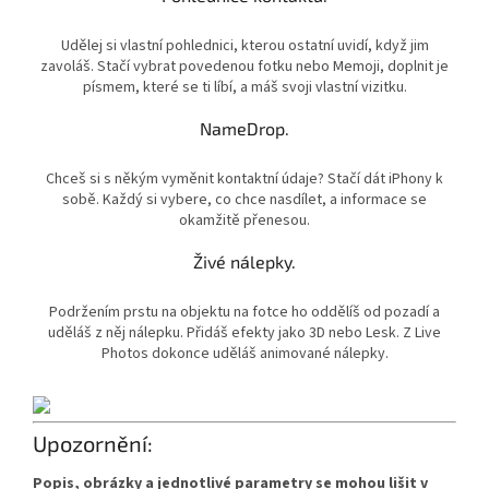
Udělej si vlastní pohlednici, kterou ostatní uvidí, když jim
zavoláš. Stačí vybrat povedenou fotku nebo Memoji, doplnit je
písmem, které se ti líbí, a máš svoji vlastní vizitku.
NameDrop.
Chceš si s někým vyměnit kontaktní údaje? Stačí dát iPhony k
sobě. Každý si vybere, co chce nasdílet, a informace se
okamžitě přenesou.
Živé nálepky.
Podržením prstu na objektu na fotce ho oddělíš od pozadí a
uděláš z něj nálepku. Přidáš efekty jako 3D nebo Lesk. Z Live
Photos dokonce uděláš animované nálepky.
Upozornění:
Popis, obrázky a jednotlivé parametry se mohou lišit v