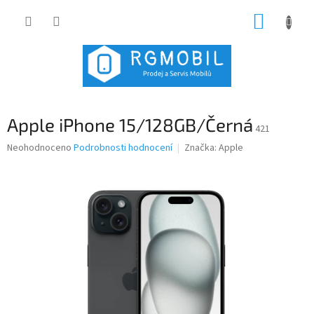
Přejít
NÁKUP
na
obsah
KOŠÍK
Apple iPhone 15/128GB/Černá
421
Průměrné
Neohodnoceno
Podrobnosti hodnocení
Značka:
Apple
hodnocení
produktu
je
0,0
z
5
hvězdiček.