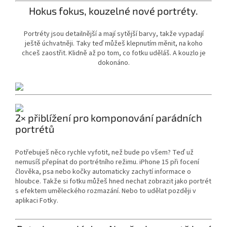
Hokus fokus, kouzelné nové portréty.
Portréty jsou detailnější a mají sytější barvy, takže vypadají
ještě úchvatněji. Taky teď můžeš klepnutím měnit, na koho
chceš zaostřit. Klidně až po tom, co fotku uděláš. A kouzlo je
dokonáno.
2× přiblížení pro komponování parádních
portrétů
Potřebuješ něco rychle vyfotit, než bude po všem? Teď už
nemusíš přepínat do portrétního režimu. iPhone 15 při focení
člověka, psa nebo kočky automaticky zachytí informace o
hloubce. Takže si fotku můžeš hned nechat zobrazit jako portrét
s efektem uměleckého rozmazání. Nebo to udělat později v
aplikaci Fotky.