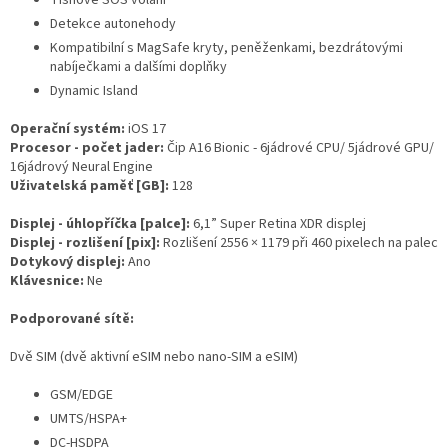
Tísňové SOS volání
Detekce autonehody
Kompatibilní s MagSafe kryty, peněženkami, bezdrátovými
nabíječkami a dalšími doplňky
Dynamic Island
Operační systém:
iOS 17
Procesor - počet jader:
Čip A16 Bionic - 6jádrové CPU/ 5jádrové GPU/
16jádrový Neural Engine
Uživatelská paměť [GB]:
128
Displej - úhlopříčka [palce]:
6,1” Super Retina XDR displej
Displej - rozlišení [pix]:
Rozlišení 2556 × 1179 při 460 pixelech na palec
Dotykový displej:
Ano
Klávesnice:
Ne
Podporované sítě:
Dvě SIM (dvě aktivní eSIM nebo nano-SIM a eSIM)
GSM/EDGE
UMTS/HSPA+
DC-HSDPA