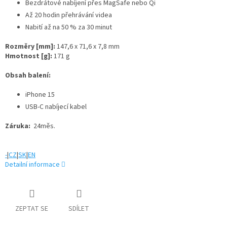
Bezdrátové nabíjení přes MagSafe nebo Qi
Až 20 hodin přehrávání videa
Nabití až na 50 % za 30 minut
Rozměry [mm]:
147,6 x 71,6 x 7,8 mm
Hmotnost [g]:
171 g
Obsah balení:
iPhone 15
USB-C nabíjecí kabel
Záruka:
24měs.
-
|
CZ
|
SK
|
EN
Detailní informace
ZEPTAT SE
SDÍLET