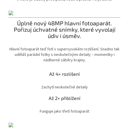
Úplně nový 48MP hlavní fotoaparát.
Pořizuj úchvatné snímky, které vyvolají
údiv i úsměv.
Hlavní fotoaparát teď fotí v supervysokém rozlišení. Snadno tak
uděláš parádní fotky s neskutečnými detaily – momentky i
nádherné záběry krajiny.
Až 4× rozlišení
Zachytí neskutečné detaily
Až 2× přiblížení
Funguje jako třetí fotoaparát