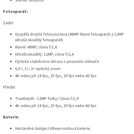
Snímač blízkosti
Fotoaparát:
Zadní:
Vyspělá dvojitá fotosoustava (48MP hlavní fotoaparát a 12MP
ultraširokoúhlý fotoaparát)
Hlavní: 48MP, clona f/1,6
Ultraširokoúhlý: 12MP, clona f/2,4
Optická stabilizace obrazu s posuvem snímače
0,5×, 1×, 2× optický zoom
4K video při 24 fps, 25 fps, 30 fps nebo 60 fps
Přední:
TrueDepth - 12MP fotky/ Clona f/1,9
4K video při 24 fps, 25 fps, 30 fps nebo 60 fps
Baterie:
Vestavěná dobíjecí lithium-iontová baterie