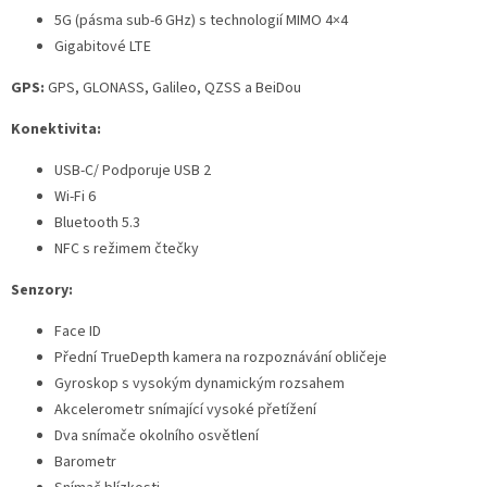
5G (pásma sub-6 GHz) s technologií MIMO 4×4
Gigabitové LTE
GPS:
GPS, GLONASS, Galileo, QZSS a BeiDou
Konektivita:
USB-C/ Podporuje USB 2
Wi-Fi 6
Bluetooth 5.3
NFC s režimem čtečky
Senzory:
Face ID
Přední TrueDepth kamera na rozpoznávání obličeje
Gyroskop s vysokým dynamickým rozsahem
Akcelerometr snímající vysoké přetížení
Dva snímače okolního osvětlení
Barometr