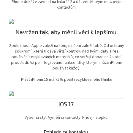
iPhone dokáže zavolat na linku 112 a dát vědět tvým nouzovým
kontaktům.
Navržen tak, aby měnil věci k lepšímu.
Společnosti Apple záleží na tom, na čem záleží tobě. Od ochrany
soukromí, která ti dává větší kontrolu nad tvými daty. Přes
používání recyklovaných materiálů, co snižují dopad na životní
prostředí. Až po integrované funkce, díky kterým může iPhone
používat každý.
Plášť iPhonu 15 má 75% podíl recyklovaného hliníku
iOS 17.
Vyber si styl. Vyměň si kontakty. Přidej nálepku.
Pohlednice kontaktu.