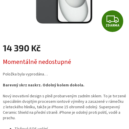
Z
ZDARMA
D
A
14 390 Kč
R
Měrná
Momentálně nedostupné
cena:
M
Položka byla vyprodána…
A
Barevný skrz naskrz. Odolný kolem dokola.
Nový inovativní design s plně probarveným zadním sklem. To je tvrzené
speciálním dvojitým procesem iontové výměny a zasazené v rámečku
z leteckého hliníku, takže je iPhone 15 ohromně odolný. Superpevný
Ceramic Shield na přední straně. iPhone je odolný proti polití, vodě a
prachu.