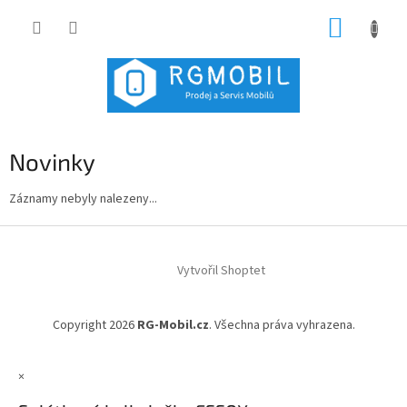
Přejít
NÁKUP
na
obsah
KOŠÍK
Novinky
Záznamy nebyly nalezeny...
Z
á
Vytvořil Shoptet
p
a
t
Copyright 2026
RG-Mobil.cz
. Všechna práva vyhrazena.
í
×