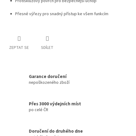
Protiskluzový povrch pro bezpečnější úchop
Přesné výřezy pro snadný přístup ke všem funkcím
ZEPTAT SE
SDÍLET
Garance doručení
nepoškozeného zboží
Přes 3000 výdejních míst
po celé ČR
Doručení do druhého dne