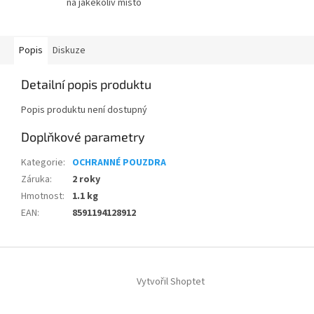
na jakékoliv místo
Popis
Diskuze
Detailní popis produktu
Popis produktu není dostupný
Doplňkové parametry
Kategorie
:
OCHRANNÉ POUZDRA
Záruka
:
2 roky
Hmotnost
:
1.1 kg
EAN
:
8591194128912
Z
á
Vytvořil Shoptet
p
a