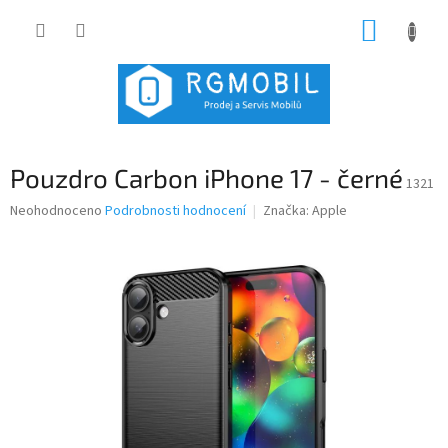
Přejít
NÁKUP
na
obsah
KOŠÍK
Pouzdro Carbon iPhone 17 - černé
1321
Průměrné
Neohodnoceno
Podrobnosti hodnocení
Značka:
Apple
hodnocení
produktu
je
0,0
z
5
hvězdiček.