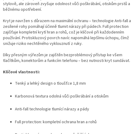
stylově, ale zároveň zvyšuje odolnost vůči poškrábání, otiskům prstů a
běžnému opotřebení.
Kryt je navržen s důrazem na maximální ochranu – technologie Anti-fall a
zesílené rohy pomáhají účinně tlumit nárazy při pádech. Full protection
zajišťuje kompletní krytí hran a rohů, což je klíčové při každodenním
používání. Protiskluzový povrch navíc napomáhá lepšímu úchopu, čímž
snižuje riziko nechtěného vyklouznutí z ruky.
Díky přesným výřezům je zajištěn bezproblémový přístup ke všem
tlačítkům, konektorům a funkcím telefonu – bez nutnosti kryt sundávat.
Klíčové vlastnosti:
Tenký a lehký design o tloušťce 1,8 mm
Karbonová textura odolná vůči poškrábání a otiskům
Anti-fall technologie tlumící nárazy a pády
Full protection: kompletní ochrana hran a rohů