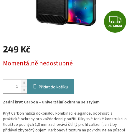
Z
ZDARMA
D
A
249 Kč
R
Měrná
Momentálně nedostupné
cena:
M
A
Přidat do košíku
Zadní kryt Carbon – univerzální ochrana se stylem
Kryt Carbon nabízí dokonalou kombinaci elegance, odolnosti a
praktické ochrany pro každodenní použití. Díky své tenké konstrukci o
tloušťce pouhých 1,8 mm zachovává štíhlý profil zařízení, aniž by
přidával zbytečný objem. Karbonová textura na povrchu nejen působí