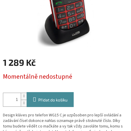
1 289 Kč
Měrná
Momentálně nedostupné
cena:
Přidat do košíku
Design kláves pro telefon WG15 C je uzpůsoben pro lepší ovládání a
zadávání čísel dokonce nahlas oznamuje právě stisknuté číslo. Díky
tomu budete vědět co mačkáte a vy tak vždy zavoláte tomu, komu s