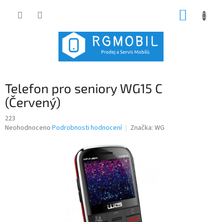
Přejít
NÁKUP
na
obsah
KOŠÍK
Telefon pro seniory WG15 C
(Červený)
223
Průměrné
Neohodnoceno
Podrobnosti hodnocení
Značka:
WG
hodnocení
produktu
je
0,0
z
5
hvězdiček.