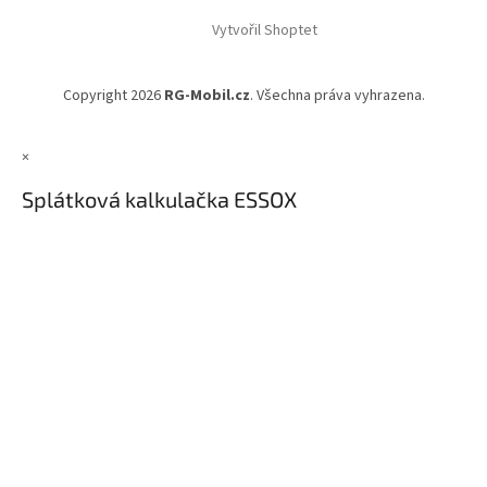
á
Vytvořil Shoptet
p
a
t
Copyright 2026
RG-Mobil.cz
. Všechna práva vyhrazena.
í
×
Splátková kalkulačka ESSOX