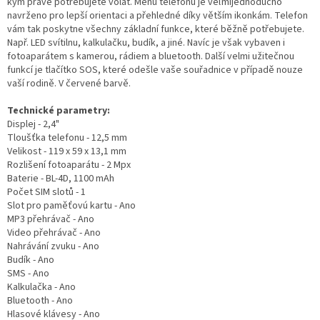
kým právě potřebujete volat. Menu telefonu je veľmijednoducho
navrženo pro lepší orientaci a přehledné díky větším ikonkám. Telefon
vám tak poskytne všechny základní funkce, které běžně potřebujete.
Např. LED svítilnu, kalkulačku, budík, a jiné. Navíc je však vybaven i
fotoaparátem s kamerou, rádiem a bluetooth. Další velmi užitečnou
funkcí je tlačítko SOS, které odešle vaše souřadnice v případě nouze
vaší rodině. V červené barvě.
Technické parametry:
Displej - 2,4"
Tloušťka telefonu - 12,5 mm
Velikost - 119 x 59 x 13,1 mm
Rozlišení fotoaparátu - 2 Mpx
Baterie - BL-4D, 1100 mAh
Počet SIM slotů - 1
Slot pro paměťovú kartu - Ano
MP3 přehrávač - Ano
Video přehrávač - Ano
Nahrávání zvuku - Ano
Budík - Ano
SMS - Ano
Kalkulačka - Ano
Bluetooth - Ano
Hlasové klávesy - Ano