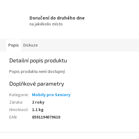
Doručení do druhého dne
na jakékoliv místo
Popis
Diskuze
Detailní popis produktu
Popis produktu není dostupný
Doplňkové parametry
Kategorie
:
Mobily pro Seniory
Záruka
:
2 roky
Hmotnost
:
1.1 kg
EAN
:
8591194079610
Z