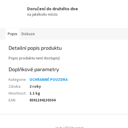
Doručení do druhého dne
na jakékoliv místo
Popis
Diskuze
Detailní popis produktu
Popis produktu není dostupný
Doplňkové parametry
Kategorie
:
OCHRANNÉ POUZDRA
Záruka
:
2 roky
Hmotnost
:
1.1 kg
EAN
:
8591194130304
Z
á