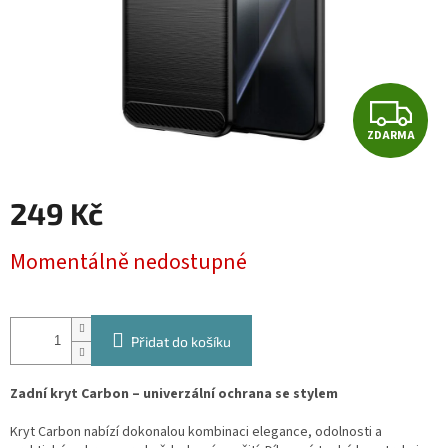
Z
ZDARMA
D
A
249 Kč
R
Měrná
Momentálně nedostupné
cena:
M
A
Přidat do košíku
Zadní kryt Carbon – univerzální ochrana se stylem
Kryt Carbon nabízí dokonalou kombinaci elegance, odolnosti a