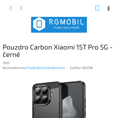
Přejít
NÁKUP
na
obsah
KOŠÍK
Pouzdro Carbon Xiaomi 15T Pro 5G -
černé
1621
Průměrné
Neohodnoceno
Podrobnosti hodnocení
Značka:
XIAOMI
hodnocení
produktu
je
0,0
z
5
hvězdiček.