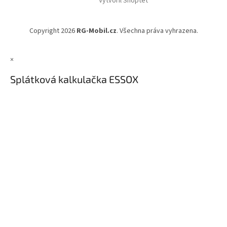
Vytvořil Shoptet
p
a
t
Copyright 2026
RG-Mobil.cz
. Všechna práva vyhrazena.
í
×
Splátková kalkulačka ESSOX