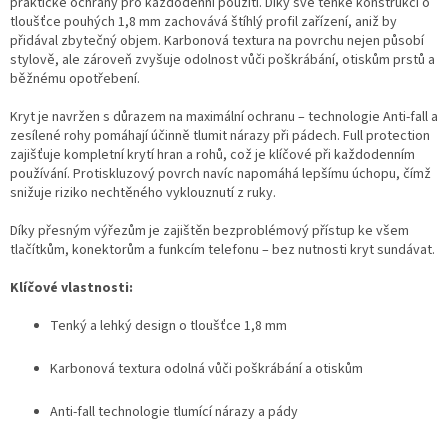
praktické ochrany pro každodenní použití. Díky své tenké konstrukci o
tloušťce pouhých 1,8 mm zachovává štíhlý profil zařízení, aniž by
přidával zbytečný objem. Karbonová textura na povrchu nejen působí
stylově, ale zároveň zvyšuje odolnost vůči poškrábání, otiskům prstů a
běžnému opotřebení.
Kryt je navržen s důrazem na maximální ochranu – technologie Anti-fall a
zesílené rohy pomáhají účinně tlumit nárazy při pádech. Full protection
zajišťuje kompletní krytí hran a rohů, což je klíčové při každodenním
používání. Protiskluzový povrch navíc napomáhá lepšímu úchopu, čímž
snižuje riziko nechtěného vyklouznutí z ruky.
Díky přesným výřezům je zajištěn bezproblémový přístup ke všem
tlačítkům, konektorům a funkcím telefonu – bez nutnosti kryt sundávat.
Klíčové vlastnosti:
Tenký a lehký design o tloušťce 1,8 mm
Karbonová textura odolná vůči poškrábání a otiskům
Anti-fall technologie tlumící nárazy a pády