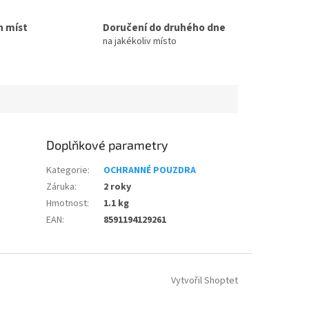
h míst
Doručení do druhého dne
na jakékoliv místo
Doplňkové parametry
Kategorie
:
OCHRANNÉ POUZDRA
Záruka
:
2 roky
Hmotnost
:
1.1 kg
EAN
:
8591194129261
Vytvořil Shoptet