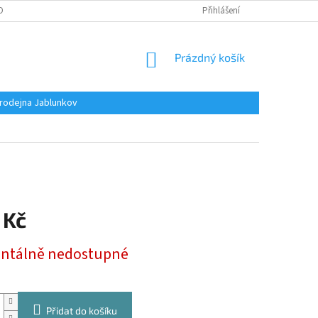
OBNÍCH ÚDAJŮ
Přihlášení
NÁKUPNÍ
Prázdný košík
KOŠÍK
rodejna Jablunkov
 Kč
tálně nedostupné
Přidat do košíku