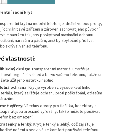
entní zadní kryt
nsparentní kryt na mobilní telefon je ideální volbou pro ty,
ějí ochránit své zařízení a zároveň zachovat jeho původní
ryt je navržen tak, aby poskytoval maximální ochranu
krábání, nárazům a pádům, aniž by zbytečně přidával
o skrýval vzhled telefonu.
é vlastnosti:
ůhledný design:
Transparentní materiál umožňuje
chovat originální vzhled a barvu vašeho telefonu, takže si
žete užít jeho estetiku naplno.
olná ochrana:
Kryt je vyroben z vysoce kvalitního
teriálu, který zajišťuje ochranu proti poškrábání, otřesům
nárazům.
esné výřezy:
Všechny otvory pro tlačítka, konektory a
toaparát jsou precizně vyřezány, takže můžete používat
lefon bez omezení.
tratenký a lehký:
Kryt je tenký a lehký, což zajišťuje
hodlné nošení a neovlivňuje komfort používání telefonu.