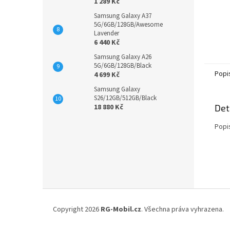
1 289 Kč
Samsung Galaxy A37
5G/6GB/128GB/Awesome
Lavender
6 440 Kč
Samsung Galaxy A26
5G/6GB/128GB/Black
Popi
4 699 Kč
Samsung Galaxy
S26/12GB/512GB/Black
Det
18 880 Kč
Popi
Z
á
Copyright 2026
RG-Mobil.cz
. Všechna práva vyhrazena.
p
a