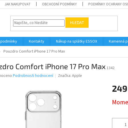
JAK NAKUPOVAT
OBCHODNÍ PODMÍNKY
PODMÍNKY OCHRANY OS
HLEDAT
 podmínky
Kontakty
Nákup na splátky ESSOX
Kamenná p
Pouzdro Comfort iPhone 17 Pro Max
zdro Comfort iPhone 17 Pro Max
1342
né
noceno
Podrobnosti hodnocení
Značka:
Apple
ní
249
u
Měrná
Momen
cena:
ek.