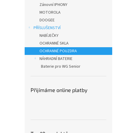
n
Zánovní IPHONY
e
MOTOROLA
l
DOOGEE
PŘÍSLUŠENSTVÍ
NABÍJEČKY
OCHRANNÉ SKLA
OCHRANNÉ POUZDRA
NÁHRADNÍ BATERIE
Baterie pro WG Senior
Přijímáme online platby