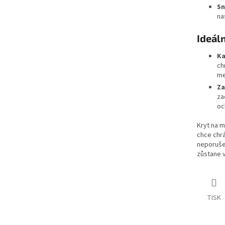
Sn
na
Ideáln
Ka
ch
me
Za
za
oc
Kryt na m
chce chrá
neporušen
zůstane 
TISK