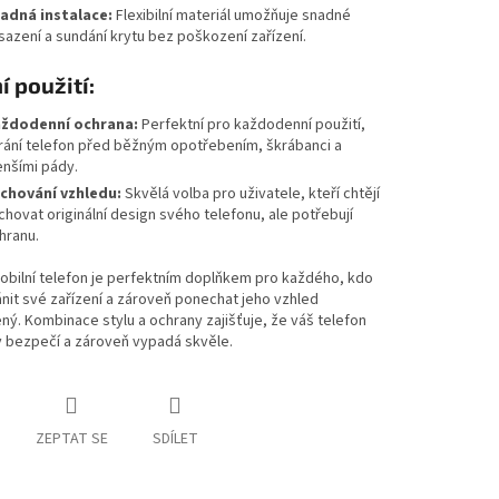
adná instalace:
Flexibilní materiál umožňuje snadné
sazení a sundání krytu bez poškození zařízení.
í použití:
ždodenní ochrana:
Perfektní pro každodenní použití,
rání telefon před běžným opotřebením, škrábanci a
nšími pády.
chování vzhledu:
Skvělá volba pro uživatele, kteří chtějí
chovat originální design svého telefonu, ale potřebují
hranu.
obilní telefon je perfektním doplňkem pro každého, kdo
nit své zařízení a zároveň ponechat jeho vzhled
ý. Kombinace stylu a ochrany zajišťuje, že váš telefon
v bezpečí a zároveň vypadá skvěle.
ZEPTAT SE
SDÍLET