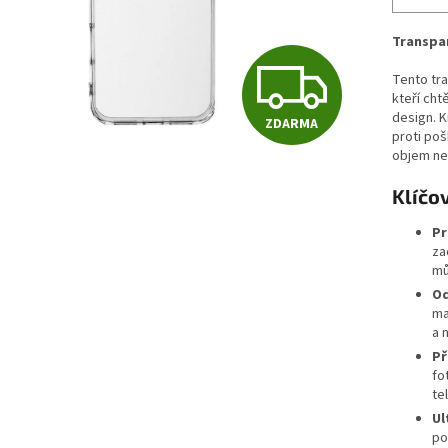
Transpar
Z
Tento tra
kteří cht
design. K
ZDARMA
D
proti poš
objem neb
Klíčov
A
Pr
za
mů
R
Od
ma
a 
M
Př
fo
te
A
Ul
po