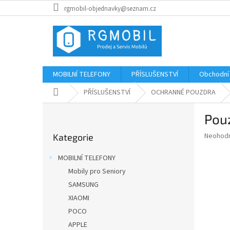
Přejít
rgmobil-objednavky@seznam.cz
na
obsah
MOBILNÍ TELEFONY
PŘÍSLUŠENSTVÍ
Obchodní
Domů
PŘÍSLUŠENSTVÍ
OCHRANNÉ POUZDRA
P
Pou
o
Přeskočit
s
Průměr
Neohod
Kategorie
kategorie
t
hodnoce
r
produkt
MOBILNÍ TELEFONY
a
je
Mobily pro Seniory
0,0
n
z
SAMSUNG
n
5
í
XIAOMI
hvězdič
p
POCO
a
APPLE