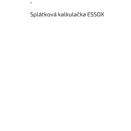
×
t
í
Splátková kalkulačka ESSOX