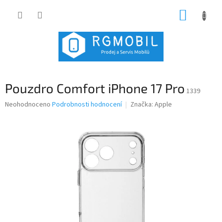
Přejít
NÁKUP
na
obsah
KOŠÍK
Pouzdro Comfort iPhone 17 Pro
1339
Průměrné
Neohodnoceno
Podrobnosti hodnocení
Značka:
Apple
hodnocení
produktu
je
0,0
z
5
hvězdiček.