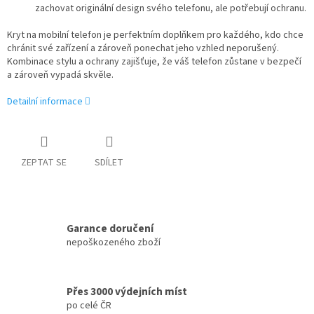
zachovat originální design svého telefonu, ale potřebují ochranu.
Kryt na mobilní telefon je perfektním doplňkem pro každého, kdo chce
chránit své zařízení a zároveň ponechat jeho vzhled neporušený.
Kombinace stylu a ochrany zajišťuje, že váš telefon zůstane v bezpečí
a zároveň vypadá skvěle.
Detailní informace
ZEPTAT SE
SDÍLET
Garance doručení
nepoškozeného zboží
Přes 3000 výdejních míst
po celé ČR