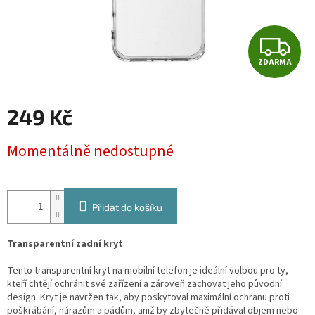
Z
ZDARMA
D
A
249 Kč
R
Měrná
Momentálně nedostupné
cena:
M
A
Přidat do košíku
Transparentní zadní kryt
Tento transparentní kryt na mobilní telefon je ideální volbou pro ty,
kteří chtějí ochránit své zařízení a zároveň zachovat jeho původní
design. Kryt je navržen tak, aby poskytoval maximální ochranu proti
poškrábání, nárazům a pádům, aniž by zbytečně přidával objem nebo