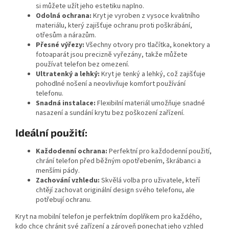
si můžete užít jeho estetiku naplno.
Odolná ochrana:
Kryt je vyroben z vysoce kvalitního
materiálu, který zajišťuje ochranu proti poškrábání,
otřesům a nárazům.
Přesné výřezy:
Všechny otvory pro tlačítka, konektory a
fotoaparát jsou precizně vyřezány, takže můžete
používat telefon bez omezení.
Ultratenký a lehký:
Kryt je tenký a lehký, což zajišťuje
pohodlné nošení a neovlivňuje komfort používání
telefonu.
Snadná instalace:
Flexibilní materiál umožňuje snadné
nasazení a sundání krytu bez poškození zařízení.
Ideální použití:
Každodenní ochrana:
Perfektní pro každodenní použití,
chrání telefon před běžným opotřebením, škrábanci a
menšími pády.
Zachování vzhledu:
Skvělá volba pro uživatele, kteří
chtějí zachovat originální design svého telefonu, ale
potřebují ochranu.
Kryt na mobilní telefon je perfektním doplňkem pro každého,
kdo chce chránit své zařízení a zároveň ponechat jeho vzhled