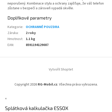
neporušený. Kombinace stylu a ochrany zajišťuje, že váš telefon
zůstane v bezpečí a zároveň vypadá skvěle.
Doplňkové parametry
Kategorie
:
OCHRANNÉ POUZDRA
Záruka
:
2 roky
Hmotnost
:
1.1 kg
EAN
:
8591194129087
Z
á
Vytvořil Shoptet
p
a
t
Copyright 2026
RG-Mobil.cz
. Všechna práva vyhrazena.
í
×
Splátková kalkulačka ESSOX