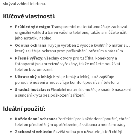
skrýval vzhled telefonu.
Klíčové vlastnosti:
Průhledný design:
Transparentní materiál umožňuje zachovat
originální vzhled a barvu vašeho telefonu, takže si můžete užít
jeho estetiku naplno.
Odolná ochrana:
Kryt je vyroben z vysoce kvalitního materiálu,
který zajišťuje ochranu proti poškrábání, otřesům a nárazům.
Přesné výřezy:
Všechny otvory pro tlačítka, konektory a
fotoaparát jsou precizně vyřezány, takže můžete používat
telefon bez omezení.
Ultratenký a lehký:
Kryt je tenký a lehký, což zajišťuje
pohodlné nošení a neovlivňuje komfort používání telefonu.
Snadná instalace:
Flexibilní materiál umožňuje snadné nasazení
a sundání krytu bez poškození zařízení.
Ideální použití:
Každodenní ochrana:
Perfektní pro každodenní použití, chrání
telefon před běžným opotřebením, škrábanci a menšími pády.
Zachování vzhledu:
Skvělá volba pro uživatele, kteří chtějí