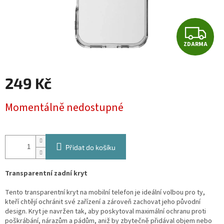
Z
ZDARMA
D
A
249 Kč
R
Měrná
Momentálně nedostupné
cena:
M
A
Přidat do košíku
Transparentní zadní kryt
Tento transparentní kryt na mobilní telefon je ideální volbou pro ty,
kteří chtějí ochránit své zařízení a zároveň zachovat jeho původní
design. Kryt je navržen tak, aby poskytoval maximální ochranu proti
poškrábání, nárazům a pádům, aniž by zbytečně přidával objem nebo