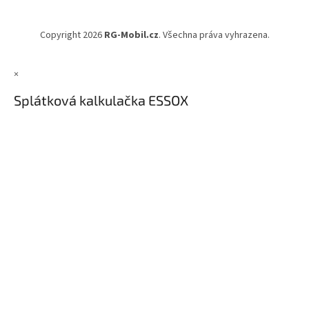
a
t
Copyright 2026
RG-Mobil.cz
. Všechna práva vyhrazena.
í
×
Splátková kalkulačka ESSOX