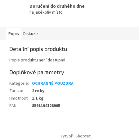
Doručení do druhého dne
na jakékoliv místo
Popis
Diskuze
Detailní popis produktu
Popis produktu není dostupný
Doplňkové parametry
Kategorie
:
OCHRANNÉ POUZDRA
Záruka
:
2 roky
Hmotnost
:
1.1 kg
EAN
:
8591194128905
Z
á
Vytvořil Shoptet
p