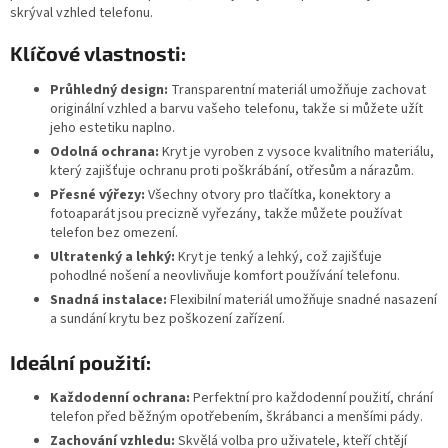
skrýval vzhled telefonu.
Klíčové vlastnosti:
Průhledný design:
Transparentní materiál umožňuje zachovat
originální vzhled a barvu vašeho telefonu, takže si můžete užít
jeho estetiku naplno.
Odolná ochrana:
Kryt je vyroben z vysoce kvalitního materiálu,
který zajišťuje ochranu proti poškrábání, otřesům a nárazům.
Přesné výřezy:
Všechny otvory pro tlačítka, konektory a
fotoaparát jsou precizně vyřezány, takže můžete používat
telefon bez omezení.
Ultratenký a lehký:
Kryt je tenký a lehký, což zajišťuje
pohodlné nošení a neovlivňuje komfort používání telefonu.
Snadná instalace:
Flexibilní materiál umožňuje snadné nasazení
a sundání krytu bez poškození zařízení.
Ideální použití:
Každodenní ochrana:
Perfektní pro každodenní použití, chrání
telefon před běžným opotřebením, škrábanci a menšími pády.
Zachování vzhledu:
Skvělá volba pro uživatele, kteří chtějí