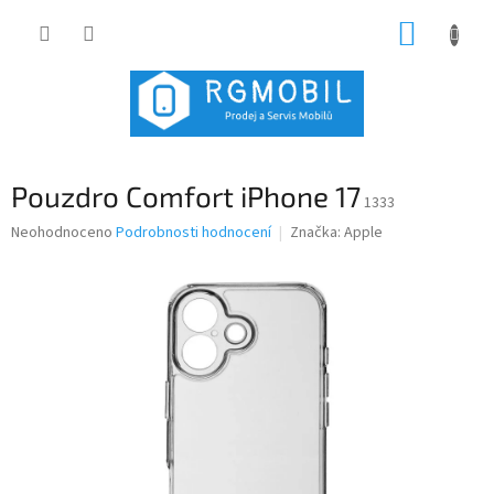
Přejít
NÁKUP
na
obsah
KOŠÍK
Pouzdro Comfort iPhone 17
1333
Průměrné
Neohodnoceno
Podrobnosti hodnocení
Značka:
Apple
hodnocení
produktu
je
0,0
z
5
hvězdiček.