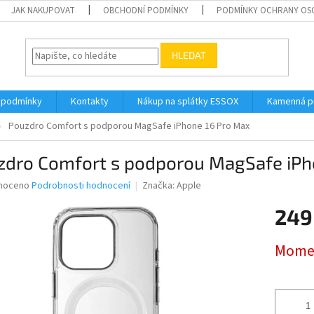
JAK NAKUPOVAT
OBCHODNÍ PODMÍNKY
PODMÍNKY OCHRANY OS
HLEDAT
 podmínky
Kontakty
Nákup na splátky ESSOX
Kamenná p
Pouzdro Comfort s podporou MagSafe iPhone 16 Pro Max
zdro Comfort s podporou MagSafe iPh
né
noceno
Podrobnosti hodnocení
Značka:
Apple
ní
249
u
Měrná
Momen
cena:
ek.