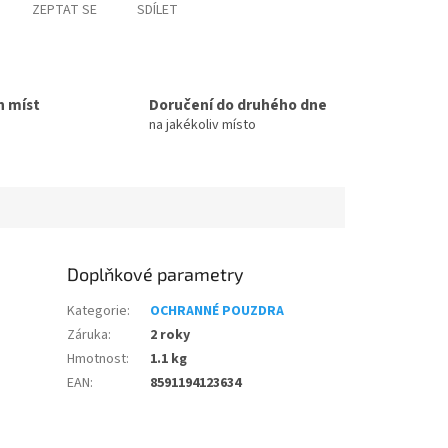
ZEPTAT SE
SDÍLET
h míst
Doručení do druhého dne
na jakékoliv místo
Doplňkové parametry
Kategorie
:
OCHRANNÉ POUZDRA
Záruka
:
2 roky
Hmotnost
:
1.1 kg
EAN
:
8591194123634