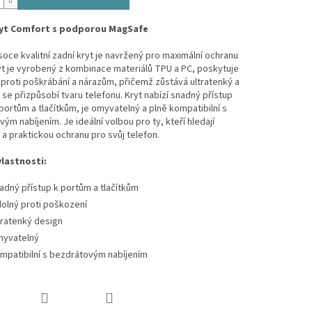
ryt Comfort s podporou MagSafe
oce kvalitní zadní kryt je navržený pro maximální ochranu
ryt je vyrobený z kombinace materiálů TPU a PC, poskytuje
proti poškrábání a nárazům, přičemž zůstává ultratenký a
se přizpůsobí tvaru telefonu. Kryt nabízí snadný přístup
ortům a tlačítkům, je omyvatelný a plně kompatibilní s
ým nabíjením. Je ideální volbou pro ty, kteří hledají
 a praktickou ochranu pro svůj telefon.
vlastnosti:
adný přístup k portům a tlačítkům
olný proti poškození
tratenký design
yvatelný
mpatibilní s bezdrátovým nabíjením