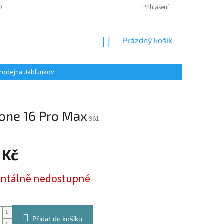
OBNÍCH ÚDAJŮ
Přihlášení
NÁKUPNÍ
Prázdný košík
KOŠÍK
rodejna Jablunkov
one 16 Pro Max
961
 Kč
tálně nedostupné
Přidat do košíku