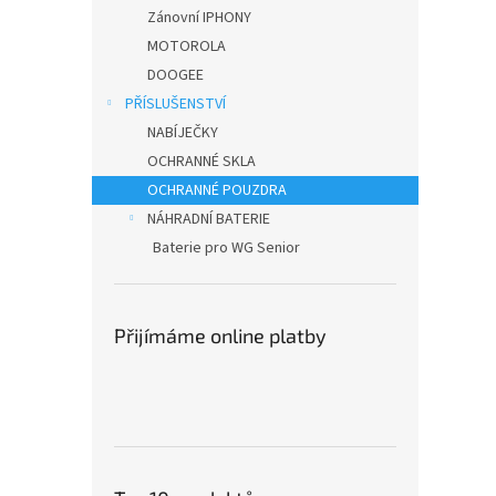
n
Zánovní IPHONY
e
MOTOROLA
l
DOOGEE
PŘÍSLUŠENSTVÍ
NABÍJEČKY
OCHRANNÉ SKLA
OCHRANNÉ POUZDRA
NÁHRADNÍ BATERIE
Baterie pro WG Senior
Přijímáme online platby