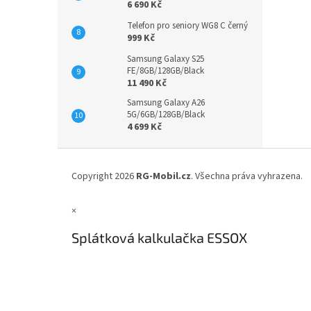
6 690 Kč
Telefon pro seniory WG8 C černý
999 Kč
Samsung Galaxy S25
FE/8GB/128GB/Black
11 490 Kč
Samsung Galaxy A26
5G/6GB/128GB/Black
4 699 Kč
Z
á
Copyright 2026
RG-Mobil.cz
. Všechna práva vyhrazena.
p
a
×
t
í
Splátková kalkulačka ESSOX