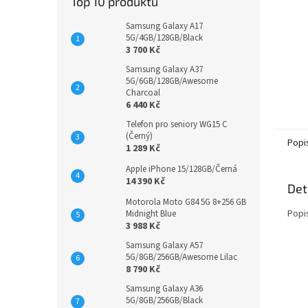
Top 10 produktů
Samsung Galaxy A17
5G/4GB/128GB/Black
3 700 Kč
Samsung Galaxy A37
5G/6GB/128GB/Awesome
Charcoal
6 440 Kč
Telefon pro seniory WG15 C
(Černý)
Popi
1 289 Kč
Apple iPhone 15/128GB/Černá
14 390 Kč
Det
Motorola Moto G84 5G 8+256 GB
Popi
Midnight Blue
3 988 Kč
Samsung Galaxy A57
5G/8GB/256GB/Awesome Lilac
8 790 Kč
Samsung Galaxy A36
5G/8GB/256GB/Black