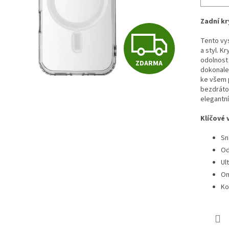
Zadní k
Z
Tento vys
a styl. K
odolnost 
ZDARMA
D
dokonale 
ke všem p
bezdrátov
elegantní
A
Klíčové 
Sn
R
Od
Ul
M
Om
Ko
A