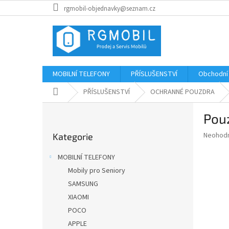
Přejít
rgmobil-objednavky@seznam.cz
na
obsah
MOBILNÍ TELEFONY
PŘÍSLUŠENSTVÍ
Obchodní
Domů
PŘÍSLUŠENSTVÍ
OCHRANNÉ POUZDRA
P
Pou
o
Přeskočit
s
Průměr
Neohod
Kategorie
kategorie
t
hodnoce
r
produkt
MOBILNÍ TELEFONY
a
je
Mobily pro Seniory
0,0
n
z
SAMSUNG
n
5
í
XIAOMI
hvězdič
p
POCO
a
APPLE