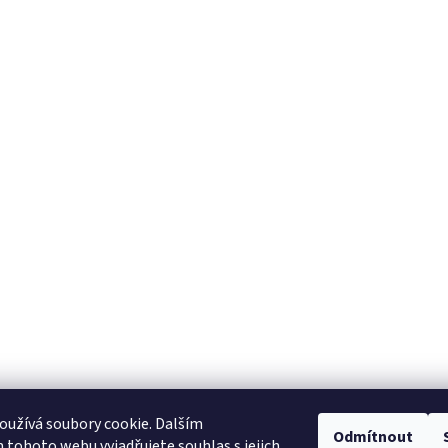
užívá soubory cookie. Dalším
Odmítnout
tohoto webu vyjadřujete souhlas s jejich