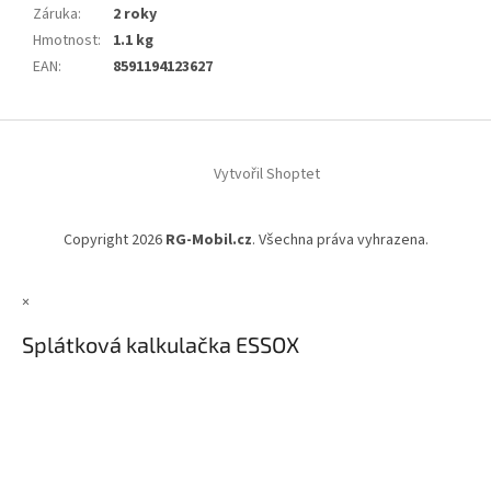
Záruka
:
2 roky
Hmotnost
:
1.1 kg
EAN
:
8591194123627
Z
á
Vytvořil Shoptet
p
a
t
Copyright 2026
RG-Mobil.cz
. Všechna práva vyhrazena.
í
×
Splátková kalkulačka ESSOX