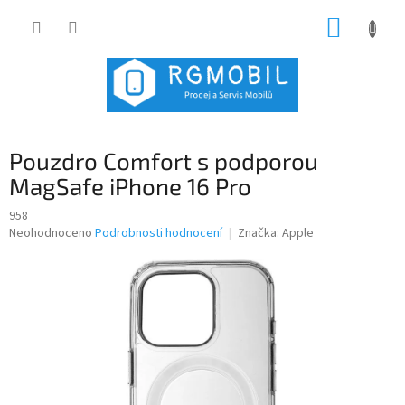
Přejít
NÁKUP
na
obsah
KOŠÍK
Pouzdro Comfort s podporou
MagSafe iPhone 16 Pro
958
Průměrné
Neohodnoceno
Podrobnosti hodnocení
Značka:
Apple
hodnocení
produktu
je
0,0
z
5
hvězdiček.