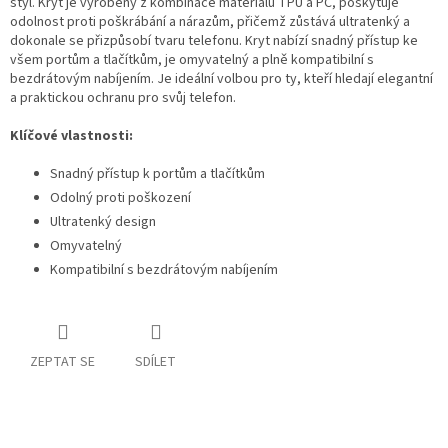
styl. Kryt je vyrobený z kombinace materiálů TPU a PC, poskytuje
odolnost proti poškrábání a nárazům, přičemž zůstává ultratenký a
dokonale se přizpůsobí tvaru telefonu. Kryt nabízí snadný přístup ke
všem portům a tlačítkům, je omyvatelný a plně kompatibilní s
bezdrátovým nabíjením. Je ideální volbou pro ty, kteří hledají elegantní
a praktickou ochranu pro svůj telefon.
Klíčové vlastnosti:
Snadný přístup k portům a tlačítkům
Odolný proti poškození
Ultratenký design
Omyvatelný
Kompatibilní s bezdrátovým nabíjením
ZEPTAT SE
SDÍLET