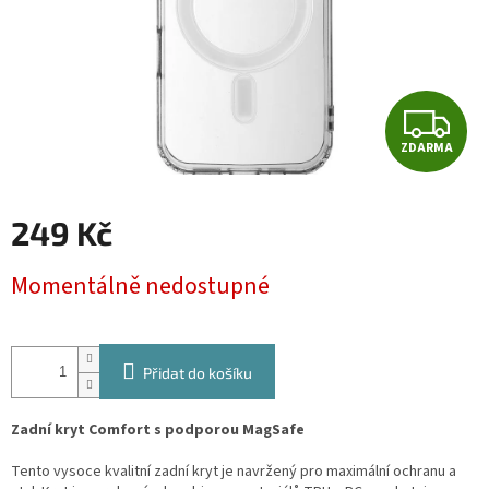
Z
ZDARMA
D
A
249 Kč
R
Měrná
Momentálně nedostupné
cena:
M
A
Přidat do košíku
Zadní kryt Comfort s podporou MagSafe
Tento vysoce kvalitní zadní kryt je navržený pro maximální ochranu a