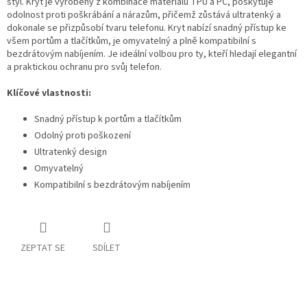
styl. Kryt je vyrobený z kombinace materiálů TPU a PC, poskytuje
odolnost proti poškrábání a nárazům, přičemž zůstává ultratenký a
dokonale se přizpůsobí tvaru telefonu. Kryt nabízí snadný přístup ke
všem portům a tlačítkům, je omyvatelný a plně kompatibilní s
bezdrátovým nabíjením. Je ideální volbou pro ty, kteří hledají elegantní
a praktickou ochranu pro svůj telefon.
Klíčové vlastnosti:
Snadný přístup k portům a tlačítkům
Odolný proti poškození
Ultratenký design
Omyvatelný
Kompatibilní s bezdrátovým nabíjením
ZEPTAT SE
SDÍLET