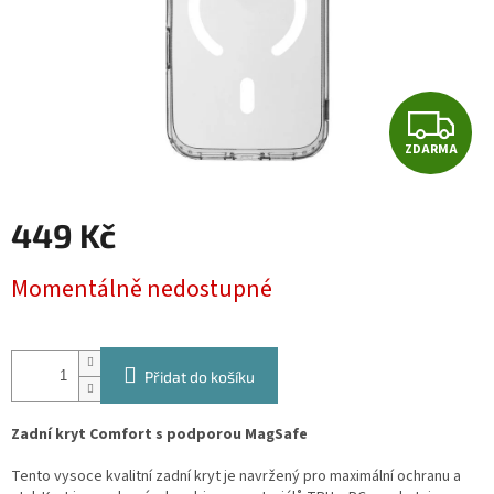
Z
ZDARMA
D
A
449 Kč
R
Měrná
Momentálně nedostupné
cena:
M
A
Přidat do košíku
Zadní kryt Comfort s podporou MagSafe
Tento vysoce kvalitní zadní kryt je navržený pro maximální ochranu a