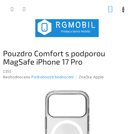
Přejít
NÁKUP
na
obsah
KOŠÍK
Pouzdro Comfort s podporou
MagSafe iPhone 17 Pro
1351
Průměrné
Neohodnoceno
Podrobnosti hodnocení
Značka:
Apple
hodnocení
produktu
je
0,0
z
5
hvězdiček.