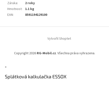
Záruka
:
2 roky
Hmotnost
:
1.1 kg
EAN
:
8591194129100
Z
á
Vytvořil Shoptet
p
a
t
Copyright 2026
RG-Mobil.cz
. Všechna práva vyhrazena.
í
×
Splátková kalkulačka ESSOX