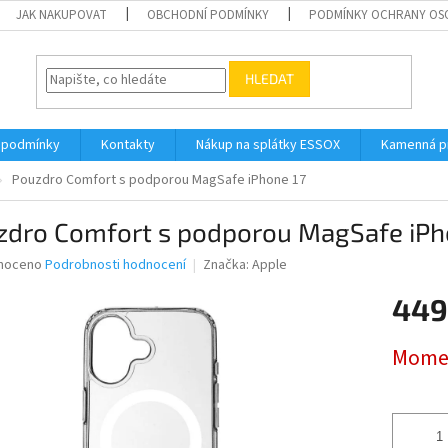
JAK NAKUPOVAT
OBCHODNÍ PODMÍNKY
PODMÍNKY OCHRANY OS
HLEDAT
 podmínky
Kontakty
Nákup na splátky ESSOX
Kamenná p
Pouzdro Comfort s podporou MagSafe iPhone 17
zdro Comfort s podporou MagSafe iPh
né
noceno
Podrobnosti hodnocení
Značka:
Apple
ní
449
u
Měrná
Momen
cena:
ek.