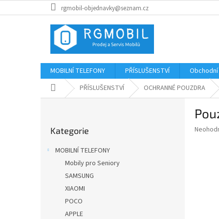
Přejít
rgmobil-objednavky@seznam.cz
na
obsah
MOBILNÍ TELEFONY
PŘÍSLUŠENSTVÍ
Obchodní
Domů
PŘÍSLUŠENSTVÍ
OCHRANNÉ POUZDRA
P
Pou
o
Přeskočit
s
Průměr
Neohod
Kategorie
kategorie
t
hodnoce
r
produkt
MOBILNÍ TELEFONY
a
je
Mobily pro Seniory
0,0
n
z
SAMSUNG
n
5
í
XIAOMI
hvězdič
p
POCO
a
APPLE