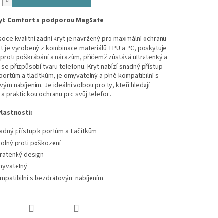
ryt Comfort s podporou MagSafe
oce kvalitní zadní kryt je navržený pro maximální ochranu
ryt je vyrobený z kombinace materiálů TPU a PC, poskytuje
proti poškrábání a nárazům, přičemž zůstává ultratenký a
se přizpůsobí tvaru telefonu. Kryt nabízí snadný přístup
ortům a tlačítkům, je omyvatelný a plně kompatibilní s
ým nabíjením. Je ideální volbou pro ty, kteří hledají
 a praktickou ochranu pro svůj telefon.
vlastnosti:
adný přístup k portům a tlačítkům
olný proti poškození
tratenký design
yvatelný
mpatibilní s bezdrátovým nabíjením