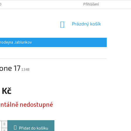
OBNÍCH ÚDAJŮ
Přihlášení
NÁKUPNÍ
Prázdný košík
KOŠÍK
rodejna Jablunkov
one 17
1348
 Kč
tálně nedostupné
Přidat do košíku