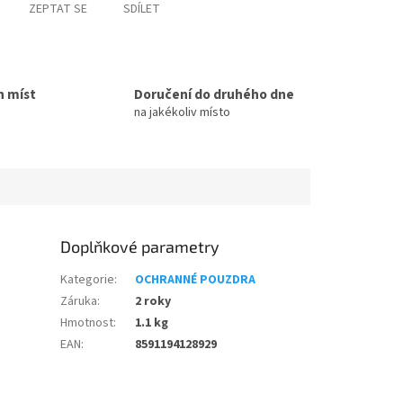
ZEPTAT SE
SDÍLET
h míst
Doručení do druhého dne
na jakékoliv místo
Doplňkové parametry
Kategorie
:
OCHRANNÉ POUZDRA
Záruka
:
2 roky
Hmotnost
:
1.1 kg
EAN
:
8591194128929