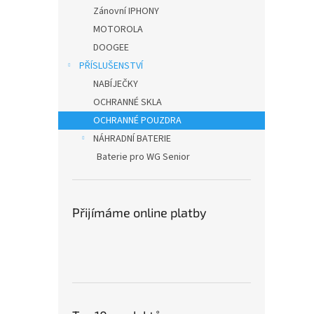
n
Zánovní IPHONY
e
MOTOROLA
l
DOOGEE
PŘÍSLUŠENSTVÍ
NABÍJEČKY
OCHRANNÉ SKLA
OCHRANNÉ POUZDRA
NÁHRADNÍ BATERIE
Baterie pro WG Senior
Přijímáme online platby