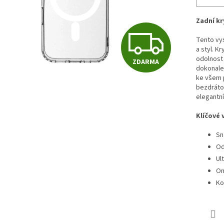
Zadní k
Z
Tento vys
a styl. K
odolnost 
ZDARMA
D
dokonale 
ke všem p
bezdrátov
elegantní
A
Klíčové 
Sn
R
Od
Ul
M
Om
Ko
A