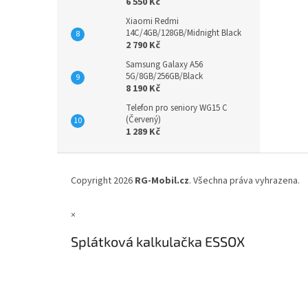
6 550 Kč
Xiaomi Redmi
14C/4GB/128GB/Midnight Black
2 790 Kč
Samsung Galaxy A56
5G/8GB/256GB/Black
8 190 Kč
Telefon pro seniory WG15 C
(Červený)
1 289 Kč
Z
á
Copyright 2026
RG-Mobil.cz
. Všechna práva vyhrazena.
p
a
×
t
í
Splátková kalkulačka ESSOX