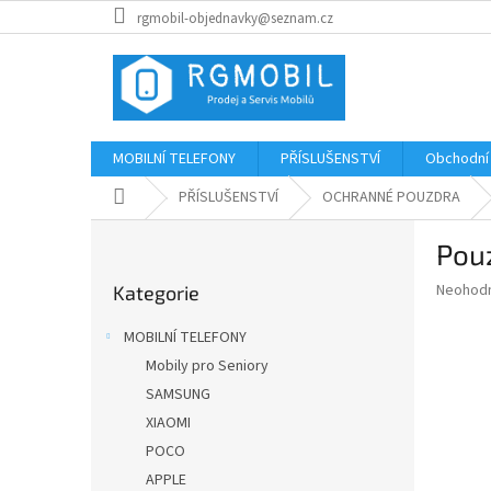
Přejít
rgmobil-objednavky@seznam.cz
na
obsah
MOBILNÍ TELEFONY
PŘÍSLUŠENSTVÍ
Obchodní
Domů
PŘÍSLUŠENSTVÍ
OCHRANNÉ POUZDRA
P
Pou
o
Přeskočit
s
Průměr
Neohod
Kategorie
kategorie
t
hodnoce
r
produkt
MOBILNÍ TELEFONY
a
je
Mobily pro Seniory
0,0
n
z
SAMSUNG
n
5
í
XIAOMI
hvězdič
p
POCO
a
APPLE