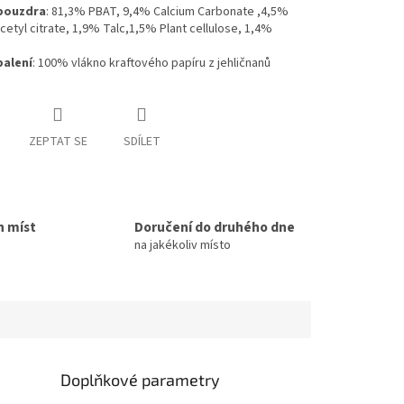
 pouzdra
: 81,3% PBAT, 9,4% Calcium Carbonate ,4,5%
acetyl citrate, 1,9% Talc,1,5% Plant cellulose, 1,4%
balení
: 100% vlákno kraftového papíru z jehličnanů
ZEPTAT SE
SDÍLET
h míst
Doručení do druhého dne
na jakékoliv místo
Doplňkové parametry