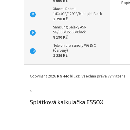
6 550 Kč
Popi
Xiaomi Redmi
14C/4GB/128GB/Midnight Black
2 790 Kč
Samsung Galaxy A56
5G/8GB/256GB/Black
8 190 Kč
Telefon pro seniory WG15 C
(Červený)
1 289 Kč
Z
á
Copyright 2026
RG-Mobil.cz
. Všechna práva vyhrazena.
p
a
×
t
í
Splátková kalkulačka ESSOX