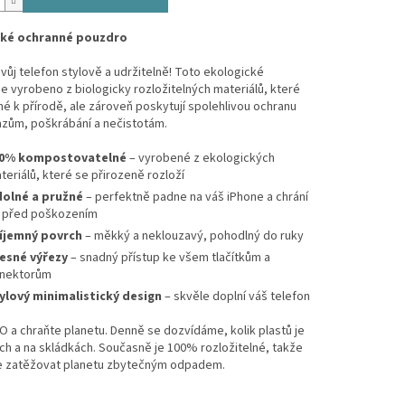
cké ochranné pouzdro
vůj telefon stylově a udržitelně! Toto ekologické
e vyrobeno z biologicky rozložitelných materiálů, které
né k přírodě, ale zároveň poskytují spolehlivou ochranu
azům, poškrábání a nečistotám.
0% kompostovatelné
– vyrobené z ekologických
teriálů, které se přirozeně rozloží
olné a pružné
– perfektně padne na váš iPhone a chrání
 před poškozením
íjemný povrch
– měkký a neklouzavý, pohodlný do ruky
esné výřezy
– snadný přístup ke všem tlačítkům a
nektorům
ylový minimalistický design
– skvěle doplní váš telefon
 a chraňte planetu. Denně se dozvídáme, kolik plastů je
h a na skládkách. Současně je 100% rozložitelné, takže
 zatěžovat planetu zbytečným odpadem.