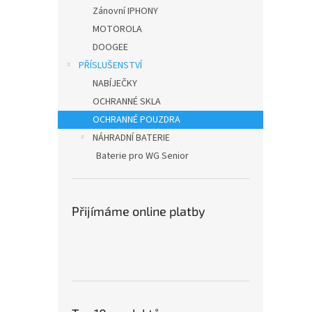
n
Zánovní IPHONY
e
MOTOROLA
l
DOOGEE
PŘÍSLUŠENSTVÍ
NABÍJEČKY
OCHRANNÉ SKLA
OCHRANNÉ POUZDRA
NÁHRADNÍ BATERIE
Baterie pro WG Senior
Přijímáme online platby