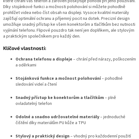
které chrání váš telefon a zároveň poskytuje pohodlí při jeho používání.
Díky stojánkové funkci a možnosti polohování si můžete pohodlně
prohlížet videa nebo číst obsah na displeji. Vysoce kvalitní materiály
zajišťují optimální ochranu a příjemný pocit na dotek. Precizní design
umožňuje snadný přístup ke všem konektorům a tlačítkům bez nutnosti
vyjímání telefonu. Flipové pouzdro tak není jen doplňkem, ale stylovým
a praktickým společníkem pro každý den.
Klíčové vlastnosti:
Ochrana telefonu a displeje
– chrání před nárazy, poškozením
a oděrkami
Stojánková funkce a možnost polohování
– pohodlné
sledování videí a čtení
Snadný přístup ke konektorům a tlačítkům
– plně
ovladatelný telefon
Odolné a snadno udržovatelné materiály
– jednoduché
čištění díky materiálům PU kůže a TPU
Stylový a praktický design
– vhodný pro každodenní použití