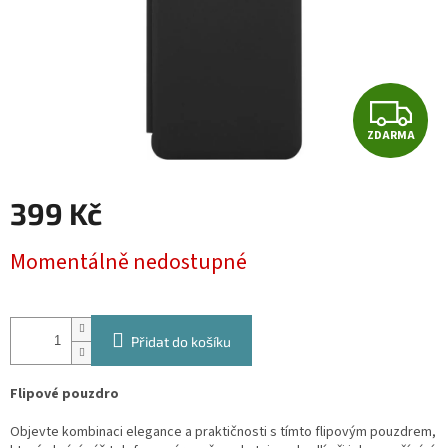
Z
ZDARMA
D
A
399 Kč
R
Měrná
Momentálně nedostupné
cena:
M
A
Přidat do košíku
Flipové pouzdro
Objevte kombinaci elegance a praktičnosti s tímto flipovým pouzdrem,