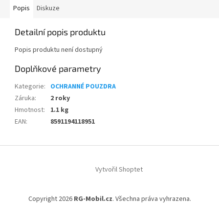
Popis
Diskuze
Detailní popis produktu
Popis produktu není dostupný
Doplňkové parametry
Kategorie
:
OCHRANNÉ POUZDRA
Záruka
:
2 roky
Hmotnost
:
1.1 kg
EAN
:
8591194118951
Z
á
Vytvořil Shoptet
p
a
t
Copyright 2026
RG-Mobil.cz
. Všechna práva vyhrazena.
í