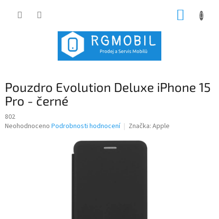
Přejít
NÁKUP
na
obsah
KOŠÍK
Pouzdro Evolution Deluxe iPhone 15
Pro - černé
802
Průměrné
Neohodnoceno
Podrobnosti hodnocení
Značka:
Apple
hodnocení
produktu
je
0,0
z
5
hvězdiček.