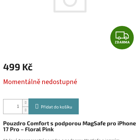
Z
ZDARMA
D
A
499 Kč
R
Měrná
Momentálně nedostupné
cena:
M
A
Přidat do košíku
Pouzdro Comfort s podporou MagSafe pro iPhone
17 Pro – Floral Pink