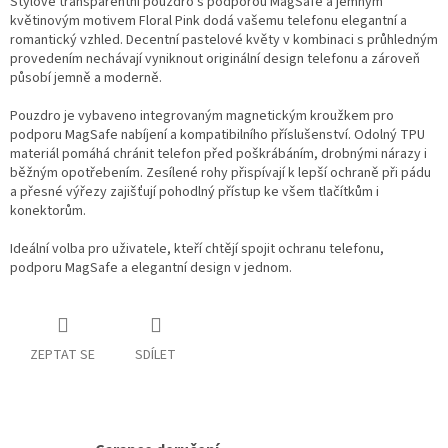
Stylové transparentní pouzdro s podporou MagSafe a jemným
květinovým motivem Floral Pink dodá vašemu telefonu elegantní a
romantický vzhled. Decentní pastelové květy v kombinaci s průhledným
provedením nechávají vyniknout originální design telefonu a zároveň
působí jemně a moderně.
Pouzdro je vybaveno integrovaným magnetickým kroužkem pro
podporu MagSafe nabíjení a kompatibilního příslušenství. Odolný TPU
materiál pomáhá chránit telefon před poškrábáním, drobnými nárazy i
běžným opotřebením. Zesílené rohy přispívají k lepší ochraně při pádu
a přesné výřezy zajišťují pohodlný přístup ke všem tlačítkům i
konektorům.
Ideální volba pro uživatele, kteří chtějí spojit ochranu telefonu,
podporu MagSafe a elegantní design v jednom.
ZEPTAT SE
SDÍLET