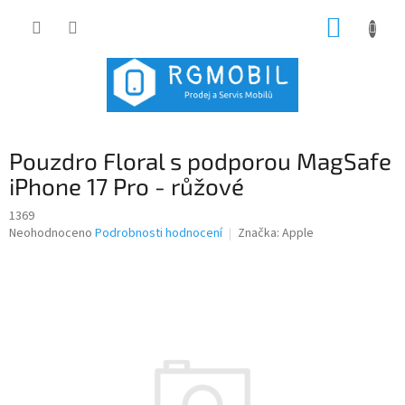
Přejít
NÁKUP
na
obsah
KOŠÍK
Pouzdro Floral s podporou MagSafe
iPhone 17 Pro - růžové
1369
Průměrné
Neohodnoceno
Podrobnosti hodnocení
Značka:
Apple
hodnocení
produktu
je
0,0
z
5
hvězdiček.