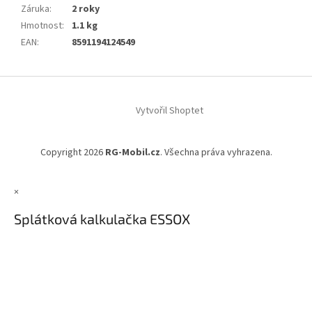
Záruka
:
2 roky
Hmotnost
:
1.1 kg
EAN
:
8591194124549
Z
á
Vytvořil Shoptet
p
a
t
Copyright 2026
RG-Mobil.cz
. Všechna práva vyhrazena.
í
×
Splátková kalkulačka ESSOX