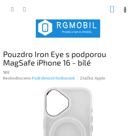
Přejít
NÁKUP
na
obsah
KOŠÍK
Pouzdro Iron Eye s podporou
MagSafe iPhone 16 - bílé
988
Průměrné
Neohodnoceno
Podrobnosti hodnocení
Značka:
Apple
hodnocení
produktu
je
0,0
z
5
hvězdiček.