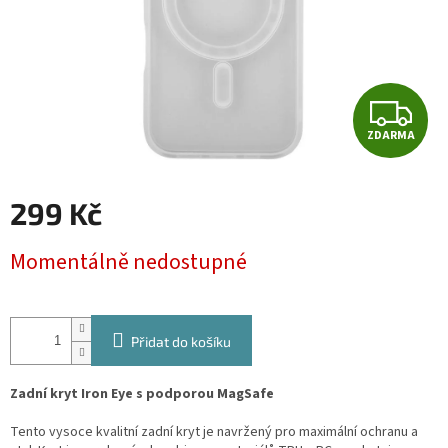
Z
ZDARMA
D
A
299 Kč
R
Měrná
Momentálně nedostupné
cena:
M
A
Přidat do košíku
Zadní kryt Iron Eye s podporou MagSafe
Tento vysoce kvalitní zadní kryt je navržený pro maximální ochranu a