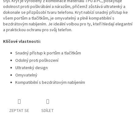
styl. Kryt je vyrobený z kombinace materiálů TPU a PC, poskytuje
odolnost proti poškrábání a nárazům, přičemž zůstává ultratenký a
dokonale se přizpůsobí tvaru telefonu. Kryt nabízí snadný přístup ke
všem portům a tlačítkům, je omyvatelný a plně kompatibilní s
bezdrátovým nabíjením. Je ideální volbou pro ty, kteří hledají elegantní
a praktickou ochranu pro svůj telefon.
Klíčové vlastnosti:
Snadný přístup k portům a tlačítkům
Odolný proti poškození
Ultratenký design
Omyvatelný
Kompatibilní s bezdrátovým nabíjením
ZEPTAT SE
SDÍLET