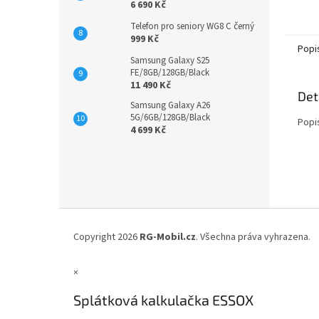
6 690 Kč
Telefon pro seniory WG8 C černý
999 Kč
Popi
Samsung Galaxy S25
FE/8GB/128GB/Black
11 490 Kč
Det
Samsung Galaxy A26
5G/6GB/128GB/Black
Popi
4 699 Kč
Z
á
Copyright 2026
RG-Mobil.cz
. Všechna práva vyhrazena.
p
a
×
t
í
Splátková kalkulačka ESSOX