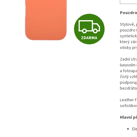
Pouzdro
Z
Stylové, 
pouzdro 
syntetick
ZDARMA
D
který zár
otisky pr
Zadní str
A
luxusním
a fotoapar
čistý vzh
podporuj
R
bezdrátov
Leather F
M
sofistiko
Hlavní p
A
El