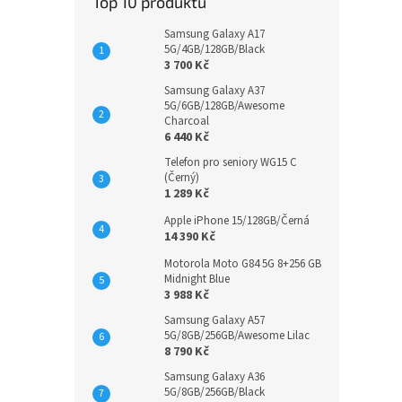
Top 10 produktů
Samsung Galaxy A17
5G/4GB/128GB/Black
3 700 Kč
Samsung Galaxy A37
5G/6GB/128GB/Awesome
Charcoal
6 440 Kč
Telefon pro seniory WG15 C
(Černý)
1 289 Kč
Apple iPhone 15/128GB/Černá
14 390 Kč
Motorola Moto G84 5G 8+256 GB
Midnight Blue
3 988 Kč
Samsung Galaxy A57
5G/8GB/256GB/Awesome Lilac
8 790 Kč
Samsung Galaxy A36
5G/8GB/256GB/Black