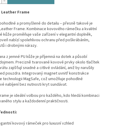
 Leather Frame
pohodlné a promyšlené do detailu – přesně takové je
Leather Frame. Kombinace kovového rámečku a kvalitní
é kůže proměňuje vaše zařízení v elegantní doplněk,
oveň nabízí spolehlivou ochranu před poškrábáním,
stů i drobnými nárazy.
ana z jemné PU kůže je příjemná na dotek a působí
 dojmem. Precizně tvarované kovové prvky okolo tlačítek
átu zajišťují snadné a citlivé ovládání, aniž by narušily
led pouzdra. Integrovaný magnet uvnitř konstrukce
e technologii MagSafe, což umožňuje pohodlné
é nabíjení bez nutnosti kryt sundávat.
rame je ideální volbou pro každého, kdo hledá kombinaci
vaného stylu a každodenní praktičnosti.
řednosti:
egantní kovový rámeček pro luxusní vzhled