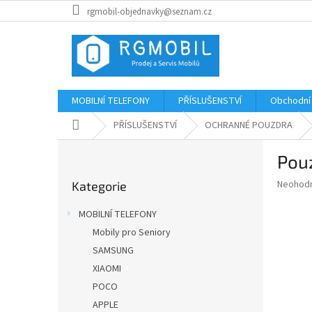
Přejít
rgmobil-objednavky@seznam.cz
na
obsah
MOBILNÍ TELEFONY
PŘÍSLUŠENSTVÍ
Obchodní
Domů
PŘÍSLUŠENSTVÍ
OCHRANNÉ POUZDRA
P
Pou
o
Přeskočit
s
Průměr
Neohod
Kategorie
kategorie
t
hodnoce
r
produkt
MOBILNÍ TELEFONY
a
je
Mobily pro Seniory
0,0
n
z
SAMSUNG
n
5
í
XIAOMI
hvězdič
p
POCO
a
APPLE