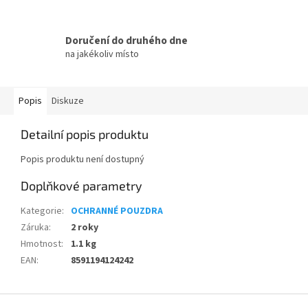
Doručení do druhého dne
na jakékoliv místo
Popis
Diskuze
Detailní popis produktu
Popis produktu není dostupný
Doplňkové parametry
Kategorie
:
OCHRANNÉ POUZDRA
Záruka
:
2 roky
Hmotnost
:
1.1 kg
EAN
:
8591194124242
Z