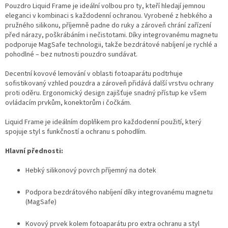
Pouzdro Liquid Frame je ideální volbou pro ty, kteří hledají jemnou
eleganci v kombinaci s každodenní ochranou. Vyrobené z hebkého a
pružného silikonu, příjemně padne do ruky a zároveň chrání zařízení
před nárazy, poškrábáním i nečistotami. Díky integrovanému magnetu
podporuje MagSafe technologii, takže bezdrátové nabíjení je rychlé a
pohodlné – bez nutnosti pouzdro sundávat.
Decentní kovové lemování v oblasti fotoaparátu podtrhuje
sofistikovaný vzhled pouzdra a zároveň přidává další vrstvu ochrany
proti oděru. Ergonomický design zajišťuje snadný přístup ke všem
ovládacím prvkům, konektorům i čočkám.
Liquid Frame je ideálním doplňkem pro každodenní použití, který
spojuje styl s funkčností a ochranu s pohodlím.
Hlavní přednosti:
Hebký silikonový povrch příjemný na dotek
Podpora bezdrátového nabíjení díky integrovanému magnetu
(MagSafe)
Kovový prvek kolem fotoaparátu pro extra ochranu a styl