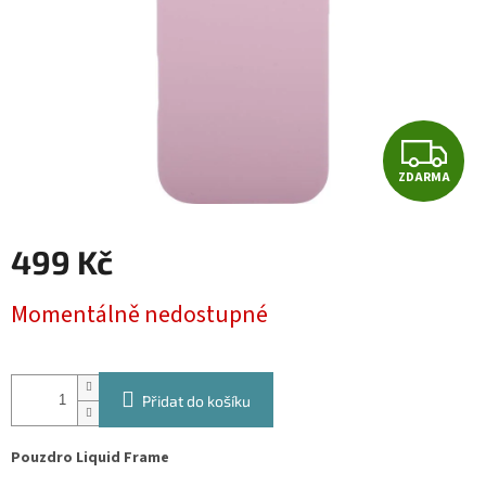
Z
ZDARMA
D
A
499 Kč
R
Měrná
Momentálně nedostupné
cena:
M
A
Přidat do košíku
Pouzdro Liquid Frame