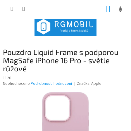
Přejít
NÁKUP
na
obsah
KOŠÍK
Pouzdro Liquid Frame s podporou
MagSafe iPhone 16 Pro - světle
růžové
1120
Průměrné
Neohodnoceno
Podrobnosti hodnocení
Značka:
Apple
hodnocení
produktu
je
0,0
z
5
hvězdiček.