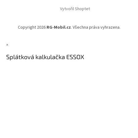
á
Vytvořil Shoptet
p
a
t
Copyright 2026
RG-Mobil.cz
. Všechna práva vyhrazena.
í
×
Splátková kalkulačka ESSOX