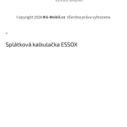
Vytvořil Shoptet
p
a
t
Copyright 2026
RG-Mobil.cz
. Všechna práva vyhrazena.
í
×
Splátková kalkulačka ESSOX