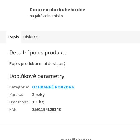
Doručení do druhého dne
na jakékoliv místo
Popis
Diskuze
Detailní popis produktu
Popis produktu není dostupný
Doplňkové parametry
Kategorie
:
OCHRANNÉ POUZDRA
Záruka
:
2 roky
Hmotnost
:
1.1 kg
EAN
:
8591194129148
Z
á