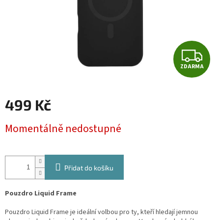
Z
ZDARMA
D
A
499 Kč
R
Měrná
Momentálně nedostupné
cena:
M
A
Přidat do košíku
Pouzdro Liquid Frame
Pouzdro Liquid Frame je ideální volbou pro ty, kteří hledají jemnou