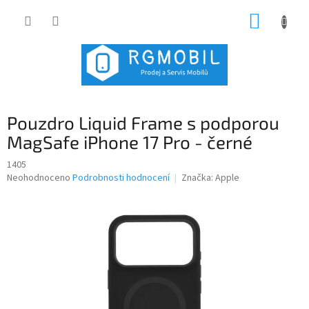
Přejít
NÁKUP
na
obsah
KOŠÍK
Pouzdro Liquid Frame s podporou
MagSafe iPhone 17 Pro - černé
1405
Průměrné
Neohodnoceno
Podrobnosti hodnocení
Značka:
Apple
hodnocení
produktu
je
0,0
z
5
hvězdiček.