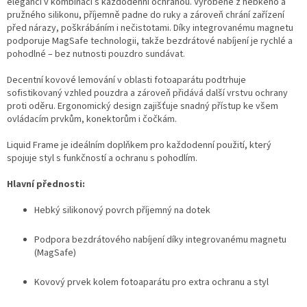
eleganci v kombinaci s každodenní ochranou. Vyrobené z hebkého a
pružného silikonu, příjemně padne do ruky a zároveň chrání zařízení
před nárazy, poškrábáním i nečistotami. Díky integrovanému magnetu
podporuje MagSafe technologii, takže bezdrátové nabíjení je rychlé a
pohodlné – bez nutnosti pouzdro sundávat.
Decentní kovové lemování v oblasti fotoaparátu podtrhuje
sofistikovaný vzhled pouzdra a zároveň přidává další vrstvu ochrany
proti oděru. Ergonomický design zajišťuje snadný přístup ke všem
ovládacím prvkům, konektorům i čočkám.
Liquid Frame je ideálním doplňkem pro každodenní použití, který
spojuje styl s funkčností a ochranu s pohodlím.
Hlavní přednosti:
Hebký silikonový povrch příjemný na dotek
Podpora bezdrátového nabíjení díky integrovanému magnetu
(MagSafe)
Kovový prvek kolem fotoaparátu pro extra ochranu a styl