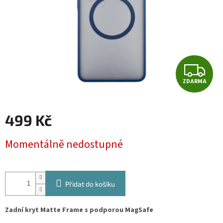
Z
ZDARMA
D
A
499 Kč
R
Měrná
Momentálně nedostupné
cena:
M
A
Přidat do košíku
Zadní kryt Matte Frame s podporou MagSafe