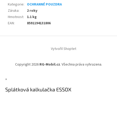
Kategorie
:
OCHRANNÉ POUZDRA
Záruka
:
2 roky
Hmotnost
:
1.1 kg
EAN
:
8591194131806
Z
á
Vytvořil Shoptet
p
a
t
Copyright 2026
RG-Mobil.cz
. Všechna práva vyhrazena.
í
×
Splátková kalkulačka ESSOX