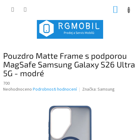
Přejít
NÁKUP
na
obsah
KOŠÍK
Pouzdro Matte Frame s podporou
MagSafe Samsung Galaxy S26 Ultra
5G - modré
700
Průměrné
Neohodnoceno
Podrobnosti hodnocení
Značka:
Samsung
hodnocení
produktu
je
0,0
z
5
hvězdiček.