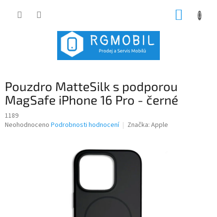
Přejít
NÁKUP
na
obsah
KOŠÍK
Pouzdro MatteSilk s podporou
MagSafe iPhone 16 Pro - černé
1189
Průměrné
Neohodnoceno
Podrobnosti hodnocení
Značka:
Apple
hodnocení
produktu
je
0,0
z
5
hvězdiček.