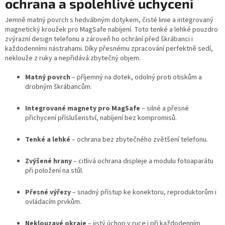
ochrana a spolehlivé uchycení
Jemně matný povrch s hedvábným dotykem, čisté linie a integrovaný
magnetický kroužek pro MagSafe nabíjení. Toto tenké a lehké pouzdro
zvýrazní design telefonu a zároveň ho ochrání před škrábanci i
každodenními nástrahami. Díky přesnému zpracování perfektně sedí,
neklouže z ruky a nepřidává zbytečný objem.
Matný povrch
– příjemný na dotek, odolný proti otiskům a
drobným škrábancům.
Integrované magnety pro MagSafe
– silné a přesné
přichycení příslušenství, nabíjení bez kompromisů.
Tenké a lehké
– ochrana bez zbytečného zvětšení telefonu.
Zvýšené hrany
– citlivá ochrana displeje a modulu fotoaparátu
při položení na stůl.
Přesné výřezy
– snadný přístup ke konektoru, reproduktorům i
ovládacím prvkům.
Neklouzavé okraje
– jistý úchop v ruce i při každodenním