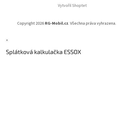
á
Vytvořil Shoptet
p
a
t
Copyright 2026
RG-Mobil.cz
. Všechna práva vyhrazena.
í
×
Splátková kalkulačka ESSOX