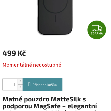
Z
ZDARMA
D
A
499 Kč
R
Měrná
Momentálně nedostupné
cena:
M
A
Přidat do košíku
Matné pouzdro MatteSilk s
podporou MagSafe – elegantní