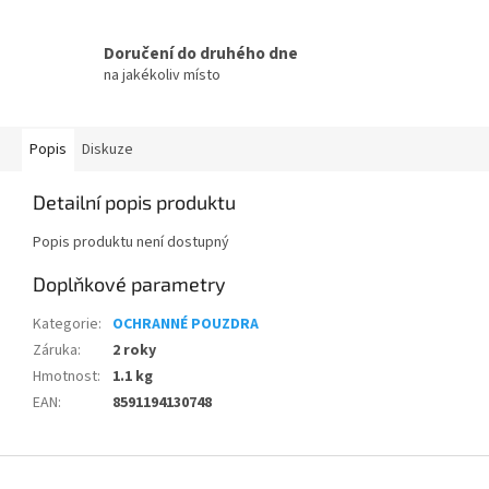
Doručení do druhého dne
na jakékoliv místo
Popis
Diskuze
Detailní popis produktu
Popis produktu není dostupný
Doplňkové parametry
Kategorie
:
OCHRANNÉ POUZDRA
Záruka
:
2 roky
Hmotnost
:
1.1 kg
EAN
:
8591194130748
Z