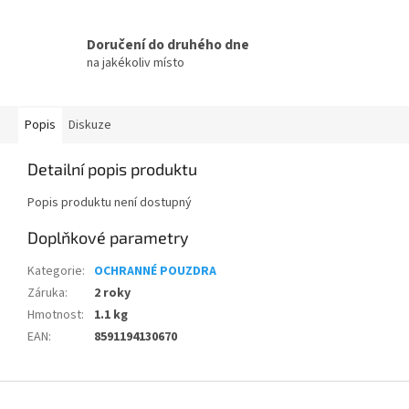
Doručení do druhého dne
na jakékoliv místo
Popis
Diskuze
Detailní popis produktu
Popis produktu není dostupný
Doplňkové parametry
Kategorie
:
OCHRANNÉ POUZDRA
Záruka
:
2 roky
Hmotnost
:
1.1 kg
EAN
:
8591194130670
Z