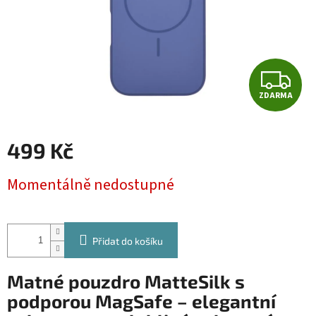
Z
ZDARMA
D
A
499 Kč
R
Měrná
Momentálně nedostupné
cena:
M
A
Přidat do košíku
Matné pouzdro MatteSilk s
podporou MagSafe – elegantní