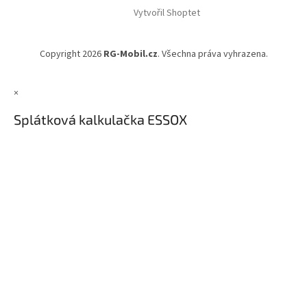
á
Vytvořil Shoptet
p
a
t
Copyright 2026
RG-Mobil.cz
. Všechna práva vyhrazena.
í
×
Splátková kalkulačka ESSOX