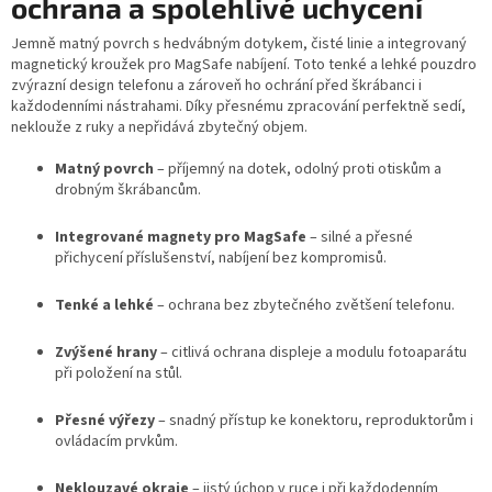
ochrana a spolehlivé uchycení
Jemně matný povrch s hedvábným dotykem, čisté linie a integrovaný
magnetický kroužek pro MagSafe nabíjení. Toto tenké a lehké pouzdro
zvýrazní design telefonu a zároveň ho ochrání před škrábanci i
každodenními nástrahami. Díky přesnému zpracování perfektně sedí,
neklouže z ruky a nepřidává zbytečný objem.
Matný povrch
– příjemný na dotek, odolný proti otiskům a
drobným škrábancům.
Integrované magnety pro MagSafe
– silné a přesné
přichycení příslušenství, nabíjení bez kompromisů.
Tenké a lehké
– ochrana bez zbytečného zvětšení telefonu.
Zvýšené hrany
– citlivá ochrana displeje a modulu fotoaparátu
při položení na stůl.
Přesné výřezy
– snadný přístup ke konektoru, reproduktorům i
ovládacím prvkům.
Neklouzavé okraje
– jistý úchop v ruce i při každodenním