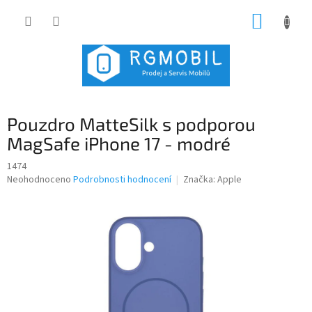
Přejít
NÁKUP
na
obsah
KOŠÍK
Pouzdro MatteSilk s podporou
MagSafe iPhone 17 - modré
1474
Průměrné
Neohodnoceno
Podrobnosti hodnocení
Značka:
Apple
hodnocení
produktu
je
0,0
z
5
hvězdiček.