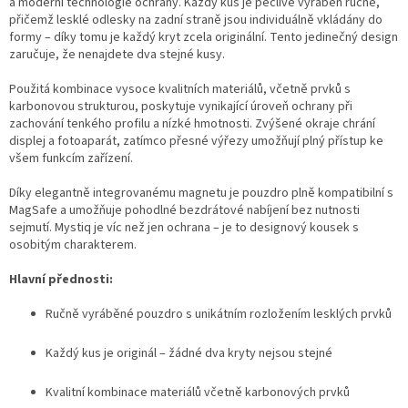
a moderní technologie ochrany. Každý kus je pečlivě vyráběn ručně,
přičemž lesklé odlesky na zadní straně jsou individuálně vkládány do
formy – díky tomu je každý kryt zcela originální. Tento jedinečný design
zaručuje, že nenajdete dva stejné kusy.
Použitá kombinace vysoce kvalitních materiálů, včetně prvků s
karbonovou strukturou, poskytuje vynikající úroveň ochrany při
zachování tenkého profilu a nízké hmotnosti. Zvýšené okraje chrání
displej a fotoaparát, zatímco přesné výřezy umožňují plný přístup ke
všem funkcím zařízení.
Díky elegantně integrovanému magnetu je pouzdro plně kompatibilní s
MagSafe a umožňuje pohodlné bezdrátové nabíjení bez nutnosti
sejmutí. Mystiq je víc než jen ochrana – je to designový kousek s
osobitým charakterem.
Hlavní přednosti:
Ručně vyráběné pouzdro s unikátním rozložením lesklých prvků
Každý kus je originál – žádné dva kryty nejsou stejné
Kvalitní kombinace materiálů včetně karbonových prvků