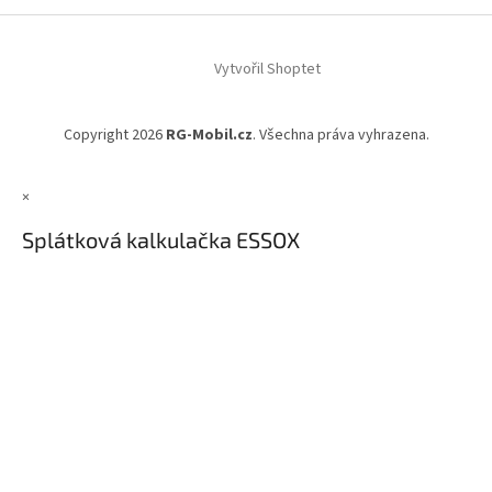
Z
á
Vytvořil Shoptet
p
a
t
Copyright 2026
RG-Mobil.cz
. Všechna práva vyhrazena.
í
×
Splátková kalkulačka ESSOX