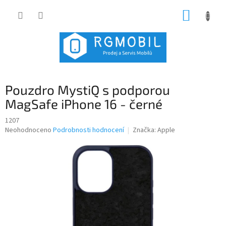
Přejít
NÁKUP
na
obsah
KOŠÍK
Pouzdro MystiQ s podporou
MagSafe iPhone 16 - černé
1207
Průměrné
Neohodnoceno
Podrobnosti hodnocení
Značka:
Apple
hodnocení
produktu
je
0,0
z
5
hvězdiček.