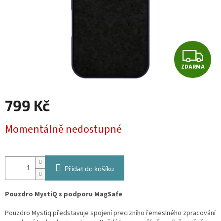
Z
ZDARMA
D
A
799 Kč
R
Měrná
Momentálně nedostupné
cena:
M
A
Přidat do košíku
Pouzdro MystiQ s podporu MagSafe
Pouzdro Mystiq představuje spojení precizního řemeslného zpracování