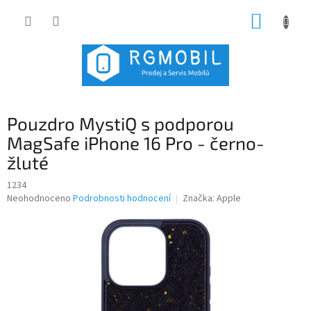
Přejít
NÁKUP
na
obsah
KOŠÍK
Pouzdro MystiQ s podporou
MagSafe iPhone 16 Pro - černo-
žluté
1234
Průměrné
Neohodnoceno
Podrobnosti hodnocení
Značka:
Apple
hodnocení
produktu
je
0,0
z
5
hvězdiček.