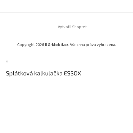
Z
á
Vytvořil Shoptet
p
a
t
Copyright 2026
RG-Mobil.cz
. Všechna práva vyhrazena.
í
×
Splátková kalkulačka ESSOX