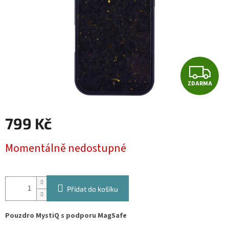
Z
ZDARMA
D
A
799 Kč
R
Měrná
Momentálně nedostupné
cena:
M
A
Přidat do košíku
Pouzdro MystiQ s podporu MagSafe