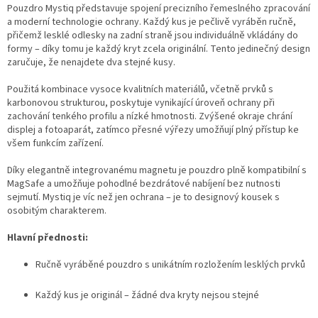
Pouzdro Mystiq představuje spojení precizního řemeslného zpracování
a moderní technologie ochrany. Každý kus je pečlivě vyráběn ručně,
přičemž lesklé odlesky na zadní straně jsou individuálně vkládány do
formy – díky tomu je každý kryt zcela originální. Tento jedinečný design
zaručuje, že nenajdete dva stejné kusy.
Použitá kombinace vysoce kvalitních materiálů, včetně prvků s
karbonovou strukturou, poskytuje vynikající úroveň ochrany při
zachování tenkého profilu a nízké hmotnosti. Zvýšené okraje chrání
displej a fotoaparát, zatímco přesné výřezy umožňují plný přístup ke
všem funkcím zařízení.
Díky elegantně integrovanému magnetu je pouzdro plně kompatibilní s
MagSafe a umožňuje pohodlné bezdrátové nabíjení bez nutnosti
sejmutí. Mystiq je víc než jen ochrana – je to designový kousek s
osobitým charakterem.
Hlavní přednosti:
Ručně vyráběné pouzdro s unikátním rozložením lesklých prvků
Každý kus je originál – žádné dva kryty nejsou stejné