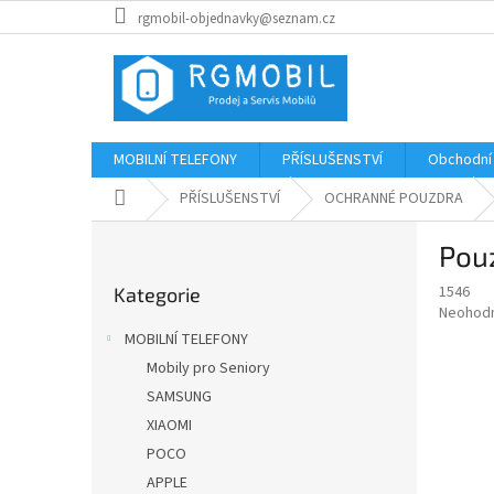
Přejít
rgmobil-objednavky@seznam.cz
na
obsah
MOBILNÍ TELEFONY
PŘÍSLUŠENSTVÍ
Obchodní
Domů
PŘÍSLUŠENSTVÍ
OCHRANNÉ POUZDRA
P
Pouz
o
Přeskočit
s
1546
Kategorie
kategorie
t
Průměr
Neohod
r
hodnoce
MOBILNÍ TELEFONY
a
produkt
Mobily pro Seniory
je
n
0,0
SAMSUNG
n
z
í
XIAOMI
5
p
POCO
hvězdič
a
APPLE