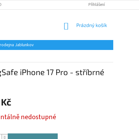
OBNÍCH ÚDAJŮ
Přihlášení
NÁKUPNÍ
Prázdný košík
KOŠÍK
rodejna Jablunkov
afe iPhone 17 Pro - stříbrné
 Kč
tálně nedostupné