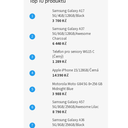
Top 10 produktů
Samsung Galaxy A17
5G/4GB/128GB/Black
3 700 Kč
Samsung Galaxy A37
5G/6GB/128GB/Awesome
Charcoal
6 440 Kč
Telefon pro seniory WG15 C
(Černý)
1 289 Kč
Apple iPhone 15/128GB/Černá
14 390 Kč
Motorola Moto G84 5G 8+256 GB
Midnight Blue
3 988 Kč
Samsung Galaxy A57
5G/8GB/256GB/Awesome Lilac
8 790 Kč
Samsung Galaxy A36
5G/8GB/256GB/Black