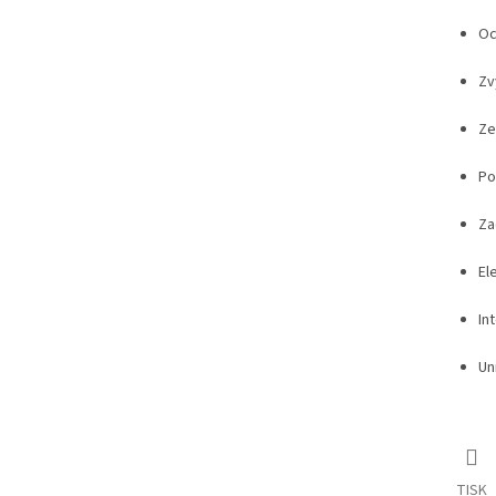
A
Oc
Zv
Ze
Po
Za
El
In
Un
TISK