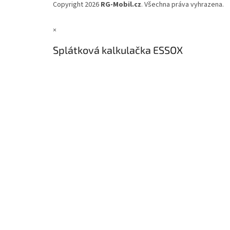
á
Copyright 2026
RG-Mobil.cz
. Všechna práva vyhrazena.
p
a
×
t
í
Splátková kalkulačka ESSOX