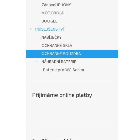
n
Zánovní IPHONY
e
MOTOROLA
l
DOOGEE
PŘÍSLUŠENSTVÍ
NABÍJEČKY
OCHRANNÉ SKLA
OCHRANNÉ POUZDRA
NÁHRADNÍ BATERIE
Baterie pro WG Senior
Přijímáme online platby