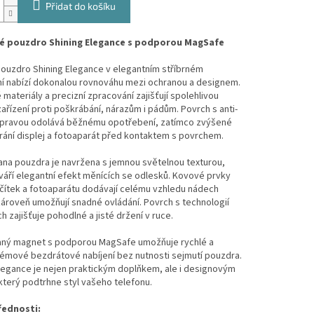
Přidat do košíku
é pouzdro Shining Elegance s podporou MagSafe
pouzdro Shining Elegance v elegantním stříbrném
í nabízí dokonalou rovnováhu mezi ochranou a designem.
materiály a precizní zpracování zajišťují spolehlivou
ařízení proti poškrábání, nárazům i pádům. Povrch s anti-
úpravou odolává běžnému opotřebení, zatímco zvýšené
rání displej a fotoaparát před kontaktem s povrchem.
ana pouzdra je navržena s jemnou světelnou texturou,
váří elegantní efekt měnících se odlesků. Kovové prvky
čítek a fotoaparátu dodávají celému vzhledu nádech
zároveň umožňují snadné ovládání. Povrch s technologií
h zajišťuje pohodlné a jisté držení v ruce.
aný magnet s podporou MagSafe umožňuje rychlé a
émové bezdrátové nabíjení bez nutnosti sejmutí pouzdra.
legance je nejen praktickým doplňkem, ale i designovým
terý podtrhne styl vašeho telefonu.
řednosti: