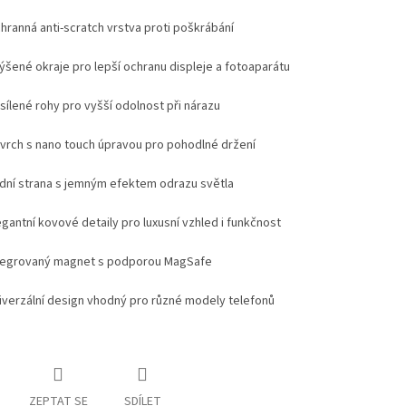
hranná anti-scratch vrstva proti poškrábání
ýšené okraje pro lepší ochranu displeje a fotoaparátu
sílené rohy pro vyšší odolnost při nárazu
vrch s nano touch úpravou pro pohodlné držení
dní strana s jemným efektem odrazu světla
egantní kovové detaily pro luxusní vzhled i funkčnost
tegrovaný magnet s podporou MagSafe
iverzální design vhodný pro různé modely telefonů
ZEPTAT SE
SDÍLET