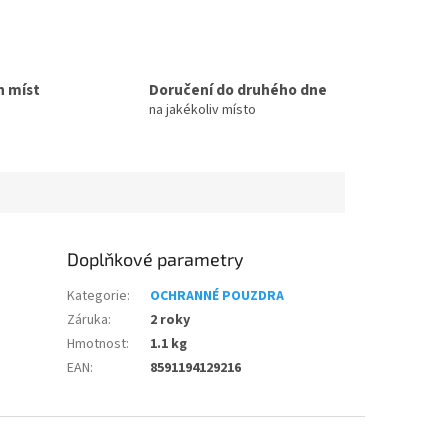
h míst
Doručení do druhého dne
na jakékoliv místo
Doplňkové parametry
Kategorie
:
OCHRANNÉ POUZDRA
Záruka
:
2 roky
Hmotnost
:
1.1 kg
EAN
:
8591194129216