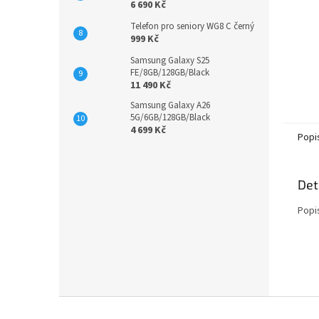
6 690 Kč
Telefon pro seniory WG8 C černý
999 Kč
Samsung Galaxy S25
FE/8GB/128GB/Black
11 490 Kč
Samsung Galaxy A26
5G/6GB/128GB/Black
4 699 Kč
Popi
Det
Popi
Z