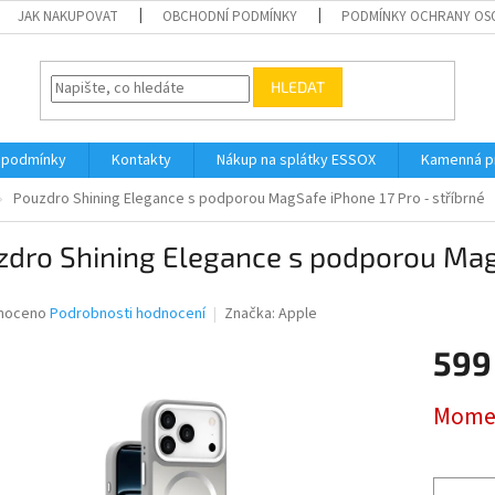
JAK NAKUPOVAT
OBCHODNÍ PODMÍNKY
PODMÍNKY OCHRANY OS
HLEDAT
 podmínky
Kontakty
Nákup na splátky ESSOX
Kamenná p
Pouzdro Shining Elegance s podporou MagSafe iPhone 17 Pro - stříbrné
dro Shining Elegance s podporou MagS
né
noceno
Podrobnosti hodnocení
Značka:
Apple
ní
599
u
Měrná
Momen
cena:
ek.