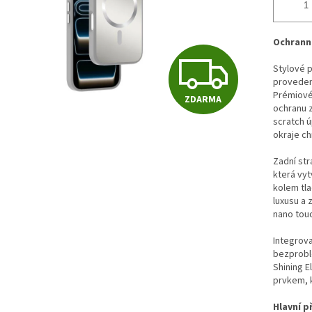
Ochrann
Z
Stylové 
proveden
Prémiové 
ZDARMA
D
ochranu z
scratch 
okraje ch
A
Zadní str
která vyt
kolem tla
luxusu a 
R
nano touc
Integrov
M
bezprobl
Shining E
prvkem, k
Hlavní p