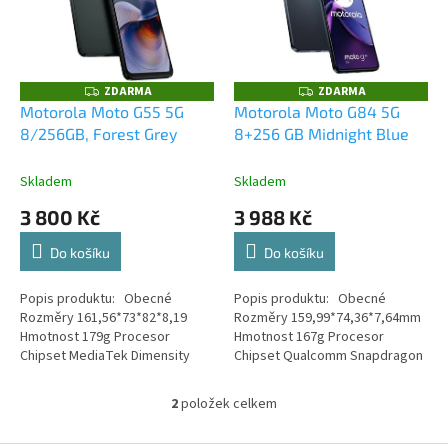
i
r
s
o
p
d
r
u
o
k
ZDARMA
ZDARMA
Z
Z
D
D
d
t
Motorola Moto G55 5G
Motorola Moto G84 5G
A
A
u
ů
8/256GB, Forest Grey
8+256 GB Midnight Blue
R
R
M
M
k
A
A
t
Skladem
Skladem
ů
3 800 Kč
3 988 Kč
Do košíku
Do košíku
Popis produktu: Obecné
Popis produktu: Obecné
Rozměry 161,56*73*82*8,19
Rozměry 159,99*74,36*7,64mm
Hmotnost 179g Procesor
Hmotnost 167g Procesor
Chipset MediaTek Dimensity
Chipset Qualcomm Snapdragon
7025 Jádra Octa Core...
695 Jádra Octa Core...
2
položek celkem
O
v