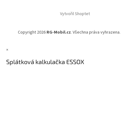
l
Z
á
á
d
Vytvořil Shoptet
p
a
a
c
t
í
Copyright 2026
RG-Mobil.cz
. Všechna práva vyhrazena.
í
p
r
v
×
k
y
Splátková kalkulačka ESSOX
v
ý
p
i
s
u