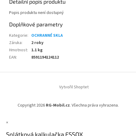
Detailní popis produktu
Popis produktu není dostupný
Doplňkové parametry
Kategorie
:
OCHRANNÉ SKLA
Záruka
:
2 roky
Hmotnost
:
1.1 kg
EAN
:
8591194124112
Z
á
Vytvořil Shoptet
p
a
t
Copyright 2026
RG-Mobil.cz
. Všechna práva vyhrazena.
í
×
Splátková kalkulačka ESSOX