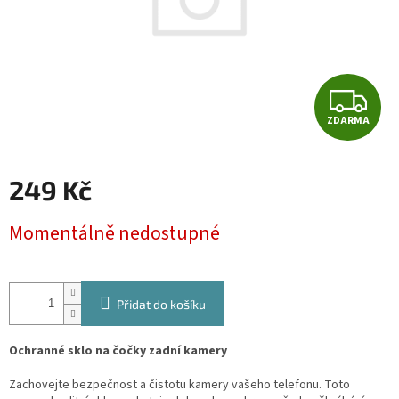
Z
ZDARMA
D
A
249 Kč
R
Měrná
Momentálně nedostupné
cena:
M
A
Přidat do košíku
Ochranné sklo na čočky zadní kamery
Zachovejte bezpečnost a čistotu kamery vašeho telefonu. Toto