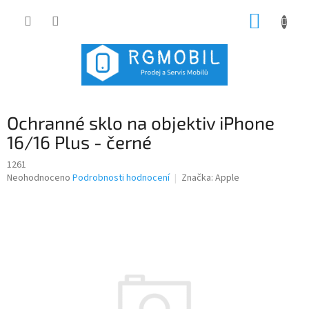
Přejít
NÁKUP
na
obsah
KOŠÍK
Ochranné sklo na objektiv iPhone
16/16 Plus - černé
1261
Průměrné
Neohodnoceno
Podrobnosti hodnocení
Značka:
Apple
hodnocení
produktu
je
0,0
z
5
hvězdiček.