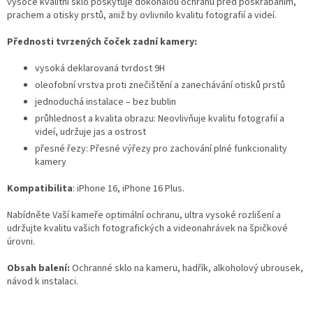
vysoce kvalitní sklo poskytuje dokonalou ochranu před poškrábáním,
prachem a otisky prstů, aniž by ovlivnilo kvalitu fotografií a videí.
Přednosti tvrzených čoček zadní kamery:
vysoká deklarovaná tvrdost 9H
oleofobní vrstva proti znečištění a zanechávání otisků prstů
jednoduchá instalace – bez bublin
průhlednost a kvalita obrazu: Neovlivňuje kvalitu fotografií a
videí, udržuje jas a ostrost
přesné řezy: Přesné výřezy pro zachování plné funkcionality
kamery
Kompatibilita
: iPhone 16, iPhone 16 Plus.
Nabídněte Vaší kameře optimální ochranu, ultra vysoké rozlišení a
udržujte kvalitu vašich fotografických a videonahrávek na špičkové
úrovni.
Obsah balení:
Ochranné sklo na kameru, hadřík, alkoholový ubrousek,
návod k instalaci.