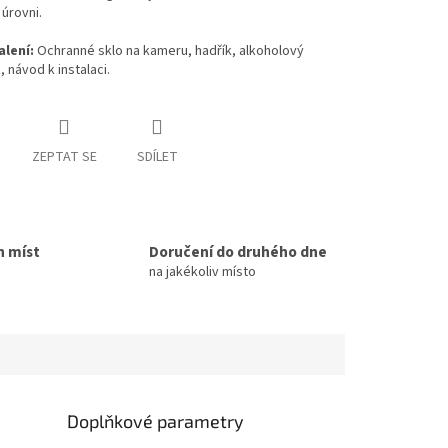
úrovni.
lení:
Ochranné sklo na kameru, hadřík, alkoholový
 návod k instalaci.
ZEPTAT SE
SDÍLET
h míst
Doručení do druhého dne
na jakékoliv místo
Doplňkové parametry