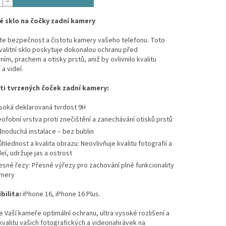
 sklo na čočky zadní kamery
te bezpečnost a čistotu kamery vašeho telefonu. Toto
alitní sklo poskytuje dokonalou ochranu před
ím, prachem a otisky prstů, aniž by ovlivnilo kvalitu
 a videí.
i tvrzených čoček zadní kamery:
soká deklarovaná tvrdost 9H
eofobní vrstva proti znečištění a zanechávání otisků prstů
dnoduchá instalace – bez bublin
ůhlednost a kvalita obrazu: Neovlivňuje kvalitu fotografií a
deí, udržuje jas a ostrost
esné řezy: Přesné výřezy pro zachování plné funkcionality
mery
ilita:
iPhone 16, iPhone 16 Plus.
 Vaší kameře optimální ochranu, ultra vysoké rozlišení a
kvalitu vašich fotografických a videonahrávek na