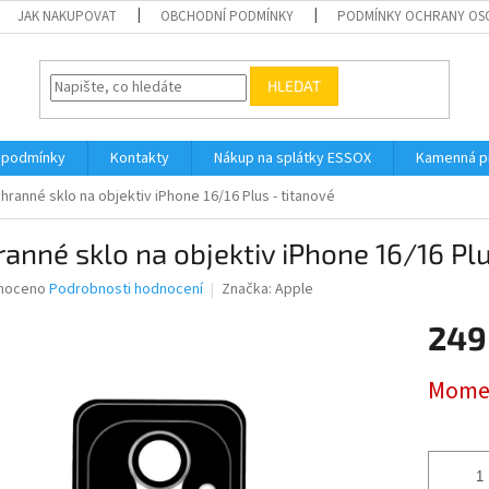
JAK NAKUPOVAT
OBCHODNÍ PODMÍNKY
PODMÍNKY OCHRANY OS
HLEDAT
 podmínky
Kontakty
Nákup na splátky ESSOX
Kamenná p
hranné sklo na objektiv iPhone 16/16 Plus - titanové
anné sklo na objektiv iPhone 16/16 Plu
né
noceno
Podrobnosti hodnocení
Značka:
Apple
ní
249
u
Měrná
Momen
cena:
ek.