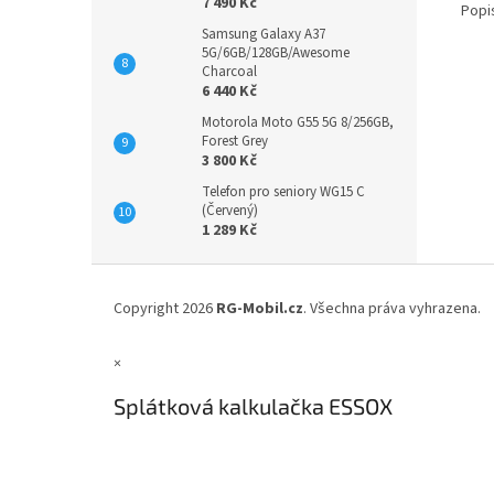
7 490 Kč
Popi
Samsung Galaxy A37
5G/6GB/128GB/Awesome
Charcoal
6 440 Kč
Motorola Moto G55 5G 8/256GB,
Forest Grey
3 800 Kč
Telefon pro seniory WG15 C
(Červený)
1 289 Kč
Z
á
Copyright 2026
RG-Mobil.cz
. Všechna práva vyhrazena.
p
a
×
t
í
Splátková kalkulačka ESSOX