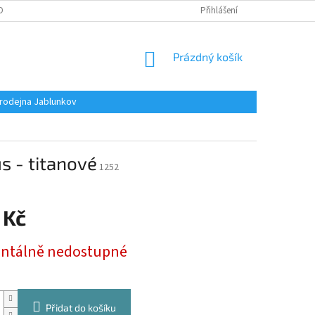
OBNÍCH ÚDAJŮ
Přihlášení
NÁKUPNÍ
Prázdný košík
KOŠÍK
rodejna Jablunkov
s - titanové
1252
 Kč
tálně nedostupné
Přidat do košíku