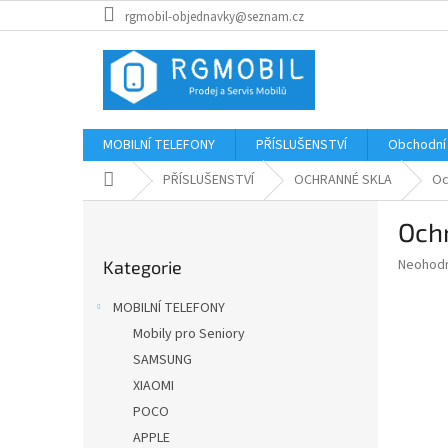
Přejít
rgmobil-objednavky@seznam.cz
na
obsah
MOBILNÍ TELEFONY
PŘÍSLUŠENSTVÍ
Obchodní
Domů
PŘÍSLUŠENSTVÍ
OCHRANNÉ SKLA
Oc
P
Ochr
o
Přeskočit
s
Průměr
Neohod
Kategorie
kategorie
t
hodnoce
r
produkt
MOBILNÍ TELEFONY
a
je
Mobily pro Seniory
0,0
n
z
SAMSUNG
n
5
í
XIAOMI
hvězdič
p
POCO
a
APPLE