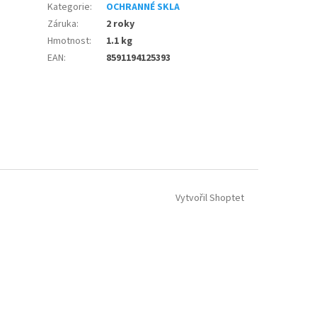
Kategorie
:
OCHRANNÉ SKLA
Záruka
:
2 roky
Hmotnost
:
1.1 kg
EAN
:
8591194125393
Vytvořil Shoptet