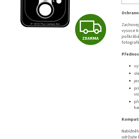
Ochranné
Z
Zachovej
vysoce kv
poškrábán
ZDARMA
D
fotografií
Přednost
A
vy
ol
je
R
pr
vi
př
M
ka
Kompatib
A
Nabídněte
udržujte 