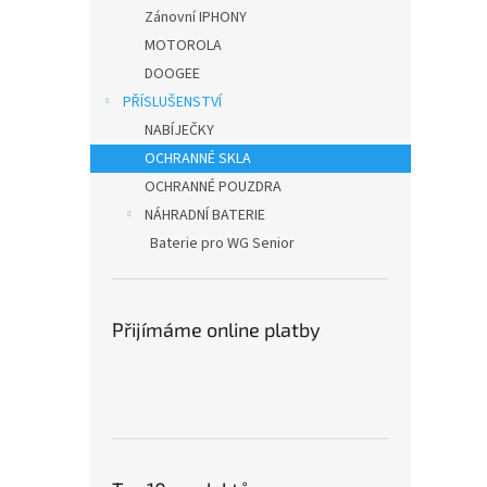
n
Zánovní IPHONY
e
MOTOROLA
l
DOOGEE
PŘÍSLUŠENSTVÍ
NABÍJEČKY
OCHRANNÉ SKLA
OCHRANNÉ POUZDRA
NÁHRADNÍ BATERIE
Baterie pro WG Senior
Přijímáme online platby