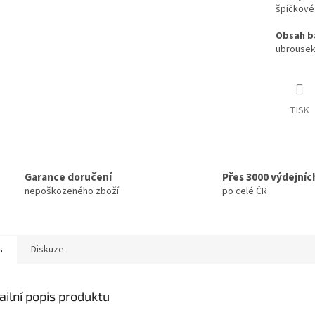
špičkové 
Obsah ba
ubrousek,
TISK
Garance doručení
Přes 3000 výdejníc
nepoškozeného zboží
po celé ČR
s
Diskuze
ailní popis produktu