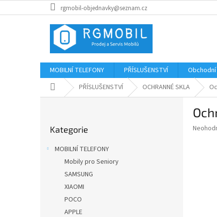
Přejít
rgmobil-objednavky@seznam.cz
na
obsah
MOBILNÍ TELEFONY
PŘÍSLUŠENSTVÍ
Obchodní
Domů
PŘÍSLUŠENSTVÍ
OCHRANNÉ SKLA
Oc
P
Ochr
o
Přeskočit
s
Průměr
Neohod
Kategorie
kategorie
t
hodnoce
r
produkt
MOBILNÍ TELEFONY
a
je
Mobily pro Seniory
0,0
n
z
SAMSUNG
n
5
í
XIAOMI
hvězdič
p
POCO
a
APPLE