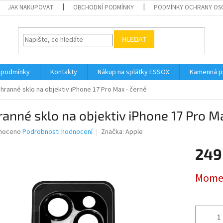
JAK NAKUPOVAT
OBCHODNÍ PODMÍNKY
PODMÍNKY OCHRANY OS
HLEDAT
 podmínky
Kontakty
Nákup na splátky ESSOX
Kamenná p
hranné sklo na objektiv iPhone 17 Pro Max - černé
anné sklo na objektiv iPhone 17 Pro M
né
noceno
Podrobnosti hodnocení
Značka:
Apple
ní
249
u
Měrná
Momen
cena:
ek.