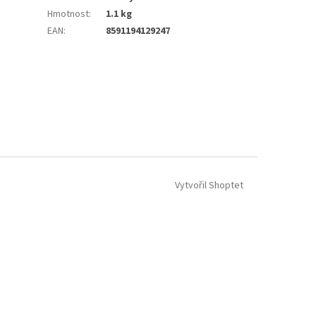
Hmotnost
:
1.1 kg
EAN
:
8591194129247
Vytvořil Shoptet