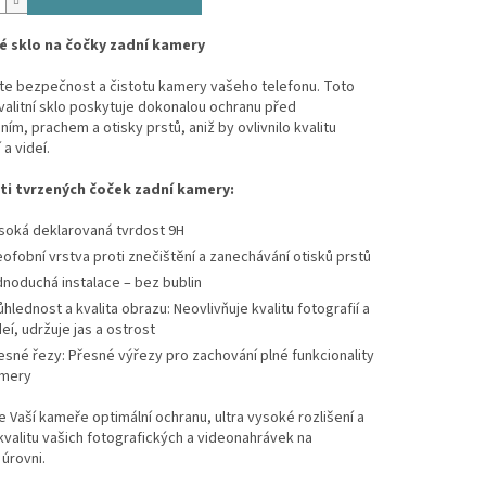
 sklo na čočky zadní kamery
te bezpečnost a čistotu kamery vašeho telefonu. Toto
alitní sklo poskytuje dokonalou ochranu před
ím, prachem a otisky prstů, aniž by ovlivnilo kvalitu
 a videí.
i tvrzených čoček zadní kamery:
soká deklarovaná tvrdost 9H
eofobní vrstva proti znečištění a zanechávání otisků prstů
dnoduchá instalace – bez bublin
ůhlednost a kvalita obrazu: Neovlivňuje kvalitu fotografií a
deí, udržuje jas a ostrost
esné řezy: Přesné výřezy pro zachování plné funkcionality
mery
 Vaší kameře optimální ochranu, ultra vysoké rozlišení a
kvalitu vašich fotografických a videonahrávek na
úrovni.