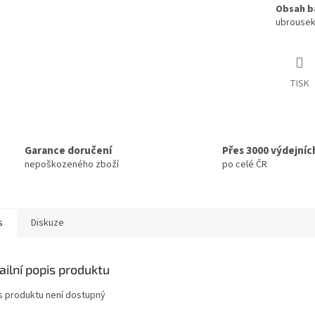
Obsah ba
ubrousek,
TISK
Garance doručení
Přes 3000 výdejníc
nepoškozeného zboží
po celé ČR
s
Diskuze
ailní popis produktu
s produktu není dostupný