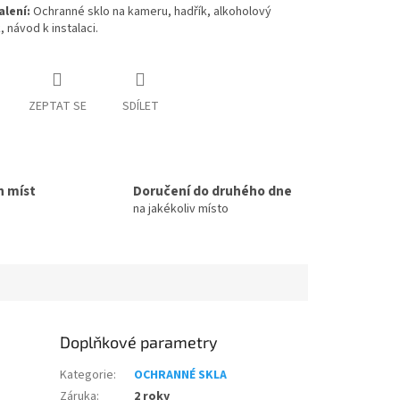
lení:
Ochranné sklo na kameru, hadřík, alkoholový
 návod k instalaci.
ZEPTAT SE
SDÍLET
h míst
Doručení do druhého dne
na jakékoliv místo
Doplňkové parametry
Kategorie
:
OCHRANNÉ SKLA
Záruka
:
2 roky