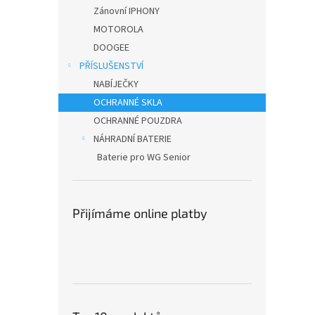
n
Zánovní IPHONY
e
MOTOROLA
l
DOOGEE
PŘÍSLUŠENSTVÍ
NABÍJEČKY
OCHRANNÉ SKLA
OCHRANNÉ POUZDRA
NÁHRADNÍ BATERIE
Baterie pro WG Senior
Přijímáme online platby