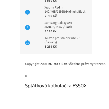
6 550 Kč
Xiaomi Redmi
14C/4GB/128GB/Midnight Black
2 790 Kč
Samsung Galaxy A56
5G/8GB/256GB/Black
8 190 Kč
Telefon pro seniory WG15 C
(Červený)
1 289 Kč
Z
á
Copyright 2026
RG-Mobil.cz
. Všechna práva vyhrazena.
p
a
×
t
í
Splátková kalkulačka ESSOX