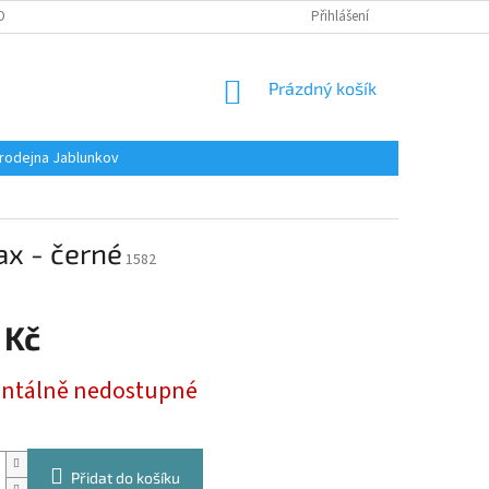
OBNÍCH ÚDAJŮ
Přihlášení
NÁKUPNÍ
Prázdný košík
KOŠÍK
rodejna Jablunkov
ax - černé
1582
 Kč
tálně nedostupné
Přidat do košíku