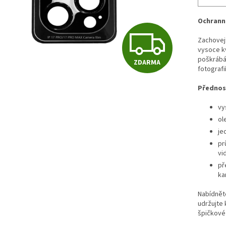
Ochranné
Z
Zachovej
vysoce kv
poškrábán
ZDARMA
D
fotografií
Přednost
A
vy
ol
je
R
pr
vi
př
M
ka
Nabídněte
udržujte 
A
špičkové 