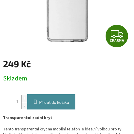
Z
ZDARMA
D
A
249 Kč
R
Měrná
Skladem
cena:
M
A
Přidat do košíku
Transparentní zadní kryt
Tento transparentní kryt na mobilní telefon je ideální volbou pro ty,