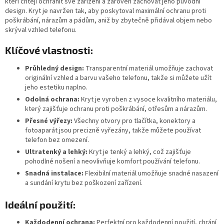
kteří chtějí ochránit své zařízení a zároveň zachovat jeho původní
design. Kryt je navržen tak, aby poskytoval maximální ochranu proti
poškrábání, nárazům a pádům, aniž by zbytečně přidával objem nebo
skrýval vzhled telefonu.
Klíčové vlastnosti:
Průhledný design:
Transparentní materiál umožňuje zachovat
originální vzhled a barvu vašeho telefonu, takže si můžete užít
jeho estetiku naplno.
Odolná ochrana:
Kryt je vyroben z vysoce kvalitního materiálu,
který zajišťuje ochranu proti poškrábání, otřesům a nárazům.
Přesné výřezy:
Všechny otvory pro tlačítka, konektory a
fotoaparát jsou precizně vyřezány, takže můžete používat
telefon bez omezení.
Ultratenký a lehký:
Kryt je tenký a lehký, což zajišťuje
pohodlné nošení a neovlivňuje komfort používání telefonu.
Snadná instalace:
Flexibilní materiál umožňuje snadné nasazení
a sundání krytu bez poškození zařízení.
Ideální použití:
Každodenní ochrana:
Perfektní pro každodenní použití, chrání