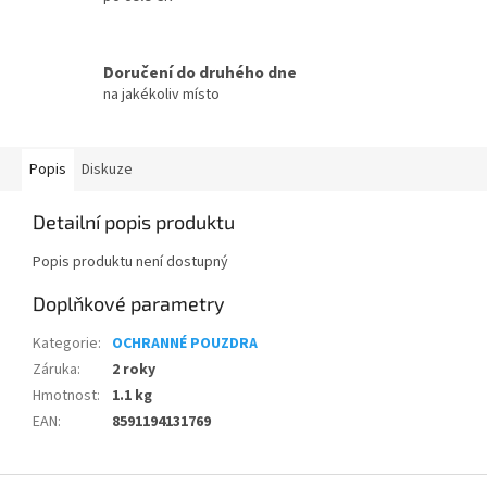
Doručení do druhého dne
na jakékoliv místo
Popis
Diskuze
Detailní popis produktu
Popis produktu není dostupný
Doplňkové parametry
Kategorie
:
OCHRANNÉ POUZDRA
Záruka
:
2 roky
Hmotnost
:
1.1 kg
EAN
:
8591194131769
Z