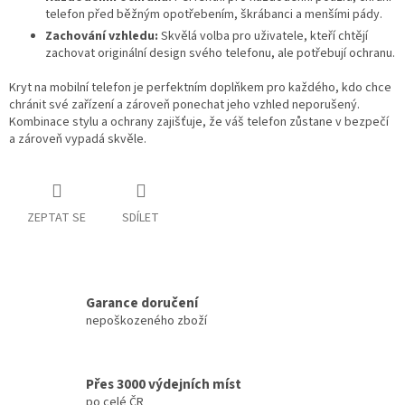
telefon před běžným opotřebením, škrábanci a menšími pády.
Zachování vzhledu:
Skvělá volba pro uživatele, kteří chtějí
zachovat originální design svého telefonu, ale potřebují ochranu.
Kryt na mobilní telefon je perfektním doplňkem pro každého, kdo chce
chránit své zařízení a zároveň ponechat jeho vzhled neporušený.
Kombinace stylu a ochrany zajišťuje, že váš telefon zůstane v bezpečí
a zároveň vypadá skvěle.
ZEPTAT SE
SDÍLET
Garance doručení
nepoškozeného zboží
Přes 3000 výdejních míst
po celé ČR