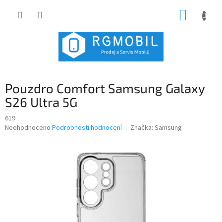
Přejít
NÁKUP
na
obsah
KOŠÍK
Pouzdro Comfort Samsung Galaxy
S26 Ultra 5G
619
Průměrné
Neohodnoceno
Podrobnosti hodnocení
Značka:
Samsung
hodnocení
produktu
je
0,0
z
5
hvězdiček.