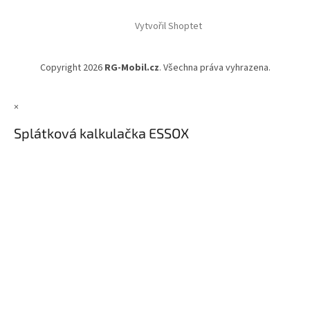
á
Vytvořil Shoptet
p
a
t
Copyright 2026
RG-Mobil.cz
. Všechna práva vyhrazena.
í
×
Splátková kalkulačka ESSOX