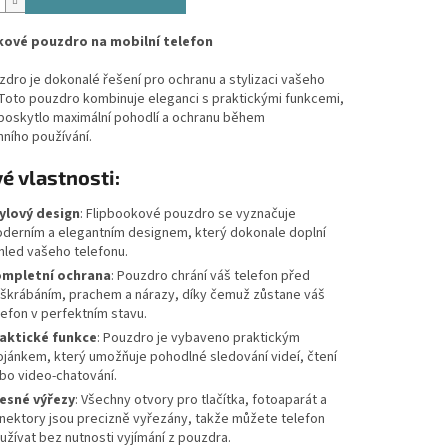
kové pouzdro na mobilní telefon
dro je dokonalé řešení pro ochranu a stylizaci vašeho
 Toto pouzdro kombinuje eleganci s praktickými funkcemi,
poskytlo maximální pohodlí a ochranu během
ního používání.
é vlastnosti:
ylový design
: Flipbookové pouzdro se vyznačuje
derním a elegantním designem, který dokonale doplní
hled vašeho telefonu.
mpletní ochrana
: Pouzdro chrání váš telefon před
škrábáním, prachem a nárazy, díky čemuž zůstane váš
lefon v perfektním stavu.
aktické funkce
: Pouzdro je vybaveno praktickým
ojánkem, který umožňuje pohodlné sledování videí, čtení
bo video-chatování.
esné výřezy
: Všechny otvory pro tlačítka, fotoaparát a
nektory jsou precizně vyřezány, takže můžete telefon
užívat bez nutnosti vyjímání z pouzdra.