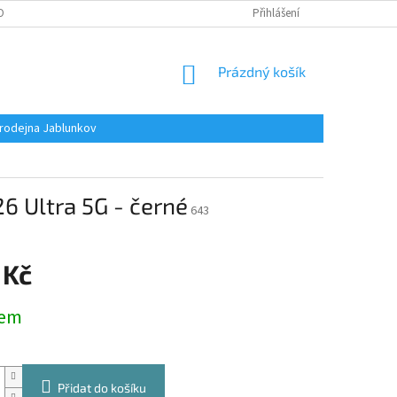
OBNÍCH ÚDAJŮ
Přihlášení
NÁKUPNÍ
Prázdný košík
KOŠÍK
rodejna Jablunkov
6 Ultra 5G - černé
643
 Kč
dem
Přidat do košíku