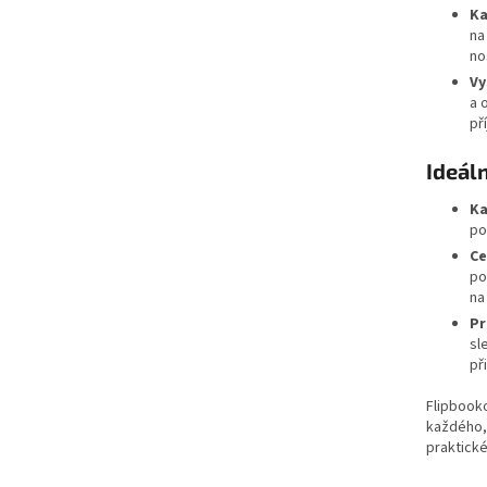
Ka
na
no
Vy
a 
př
Ideáln
Ka
po
Ce
po
na
Pr
sl
př
Flipbook
každého, 
praktické