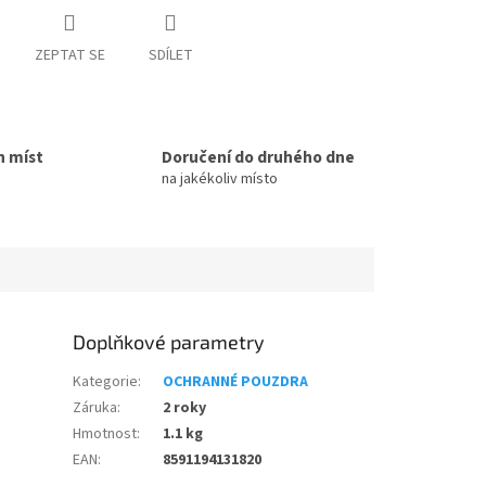
ZEPTAT SE
SDÍLET
h míst
Doručení do druhého dne
na jakékoliv místo
Doplňkové parametry
Kategorie
:
OCHRANNÉ POUZDRA
Záruka
:
2 roky
Hmotnost
:
1.1 kg
EAN
:
8591194131820