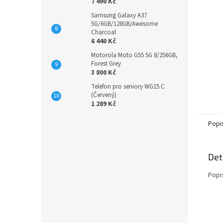
7 490 Kč
Samsung Galaxy A37
5G/6GB/128GB/Awesome
Charcoal
6 440 Kč
Motorola Moto G55 5G 8/256GB,
Forest Grey
3 800 Kč
Telefon pro seniory WG15 C
(Červený)
1 289 Kč
Popi
Det
Popi