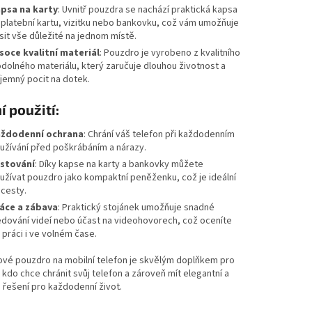
psa na karty
: Uvnitř pouzdra se nachází praktická kapsa
 platební kartu, vizitku nebo bankovku, což vám umožňuje
sit vše důležité na jednom místě.
soce kvalitní materiál
: Pouzdro je vyrobeno z kvalitního
odolného materiálu, který zaručuje dlouhou životnost a
íjemný pocit na dotek.
í použití:
ždodenní ochrana
: Chrání váš telefon při každodenním
užívání před poškrábáním a nárazy.
stování
: Díky kapse na karty a bankovky můžete
užívat pouzdro jako kompaktní peněženku, což je ideální
 cesty.
áce a zábava
: Praktický stojánek umožňuje snadné
edování videí nebo účast na videohovorech, což oceníte
i práci i ve volném čase.
ové pouzdro na mobilní telefon je skvělým doplňkem pro
kdo chce chránit svůj telefon a zároveň mít elegantní a
 řešení pro každodenní život.