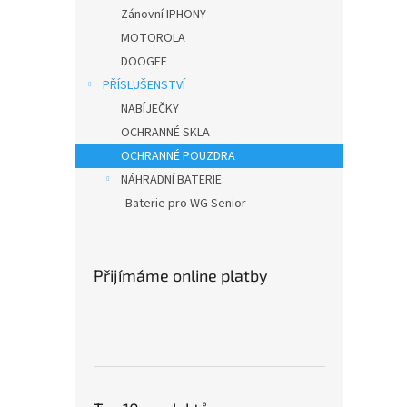
n
Zánovní IPHONY
e
MOTOROLA
l
DOOGEE
PŘÍSLUŠENSTVÍ
NABÍJEČKY
OCHRANNÉ SKLA
OCHRANNÉ POUZDRA
NÁHRADNÍ BATERIE
Baterie pro WG Senior
Přijímáme online platby