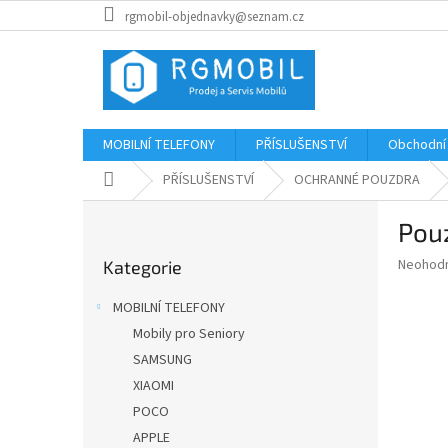
Přejít
rgmobil-objednavky@seznam.cz
na
obsah
MOBILNÍ TELEFONY
PŘÍSLUŠENSTVÍ
Obchodní
Domů
PŘÍSLUŠENSTVÍ
OCHRANNÉ POUZDRA
P
Pouz
o
Přeskočit
s
Průměr
Neohod
Kategorie
kategorie
t
hodnoce
r
produkt
MOBILNÍ TELEFONY
a
je
Mobily pro Seniory
0,0
n
z
SAMSUNG
n
5
í
XIAOMI
hvězdič
p
POCO
a
APPLE