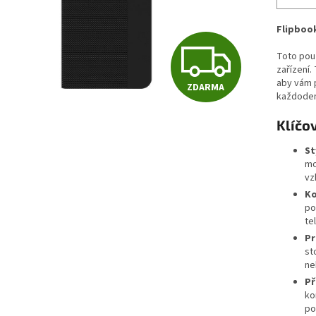
Flipboo
Z
Toto pouz
zařízení.
aby vám 
ZDARMA
D
každoden
Klíčov
A
St
mo
vz
R
Ko
po
te
Pr
M
st
ne
Př
A
ko
po