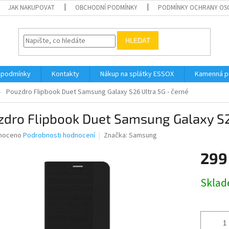
JAK NAKUPOVAT
OBCHODNÍ PODMÍNKY
PODMÍNKY OCHRANY OS
HLEDAT
 podmínky
Kontakty
Nákup na splátky ESSOX
Kamenná p
Pouzdro Flipbook Duet Samsung Galaxy S26 Ultra 5G - černé
dro Flipbook Duet Samsung Galaxy S2
né
noceno
Podrobnosti hodnocení
Značka:
Samsung
ní
299
u
Měrná
Skla
cena:
ek.