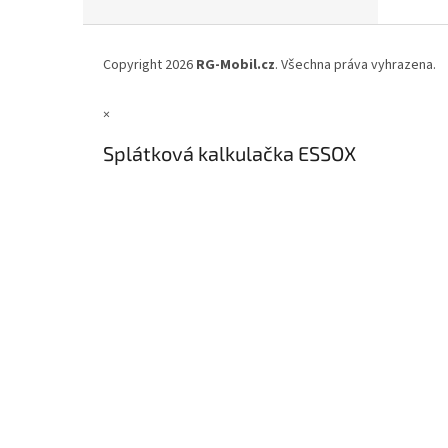
Z
á
Copyright 2026
RG-Mobil.cz
. Všechna práva vyhrazena.
p
a
×
t
í
Splátková kalkulačka ESSOX