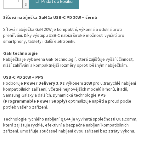
Přidat do košíku
Síťová nabíječka GaN 1x USB-C PD 20W – černá
Síťová nabíječka GaN 20W je kompaktní, výkonná a odolná proti
přehřívání. Díky výstupu USB-C nabízí široké možnosti využití pro
smartphony, tablety i další elektroniku.
GaN technologie
Nabíječka je vybavena GaN technologií, která zajišťuje vyšší účinnost,
nižší zahřívání a kompaktnější rozměry oproti běžným nabíječkám.
USB-C PD 20W + PPS
Podporuje
Power Delivery 3.0
s výkonem
20W
pro ultrarychlé nabíjení
kompatibilních zařízení, včetně nejnovějších modelů iPhonů, iPadů,
Samsung Galaxy a dalších. Dynamická technologie
PPS
(Programmable Power Supply)
optimalizuje napětí a proud podle
potřeb vašeho zařízení.
Technologie rychlého nabíjení
QC4+
je vyvinutá společností Qualcomm,
která zajišťuje rychlé, efektivní a bezpečné nabíjení kompatibilních
zařízení. Umožňuje současné nabíjení dvou zařízení bez ztráty výkonu.