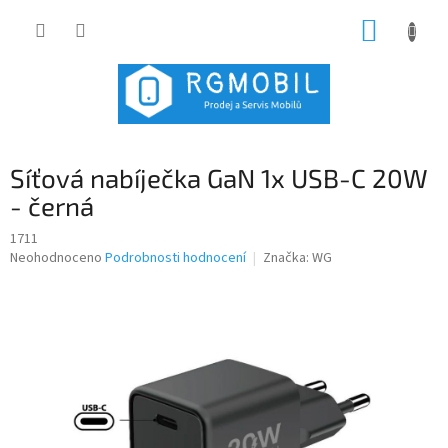
Přejít
NÁKUP
na
obsah
KOŠÍK
Síťová nabíječka GaN 1x USB-C 20W
- černá
1711
Průměrné
Neohodnoceno
Podrobnosti hodnocení
Značka:
WG
hodnocení
produktu
je
0,0
z
5
hvězdiček.