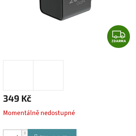
Z
ZDARMA
D
A
R
M
A
349 Kč
Měrná
Momentálně nedostupné
cena: