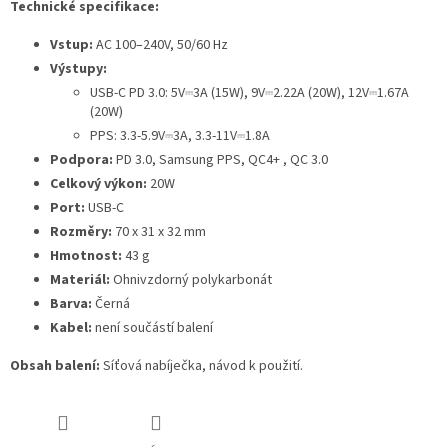
Technické specifikace:
Vstup:
AC 100–240V, 50/60 Hz
Výstupy:
USB-C PD 3.0: 5V⎓3A (15W), 9V⎓2.22A (20W), 12V⎓1.67A
(20W)
PPS: 3.3-5.9V⎓3A, 3.3-11V⎓1.8A
Podpora:
PD 3.0, Samsung PPS, QC4+ , QC 3.0
Celkový výkon:
20W
Port:
USB-C
Rozměry:
70 x 31 x 32 mm
Hmotnost:
43 g
Materiál:
Ohnivzdorný polykarbonát
Barva:
Černá
Kabel:
není součástí balení
Obsah balení:
Síťová nabíječka, návod k použití.