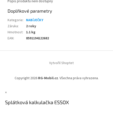
Popis produktu není dostupný
Doplňkové parametry
Kategorie
:
NABÍJEČKY
Záruka
:
2 roky
Hmotnost
:
1.1 kg
EAN
:
8591194122682
Z
á
Vytvořil Shoptet
p
a
t
Copyright 2026
RG-Mobil.cz
. Všechna práva vyhrazena.
í
×
Splátková kalkulačka ESSOX