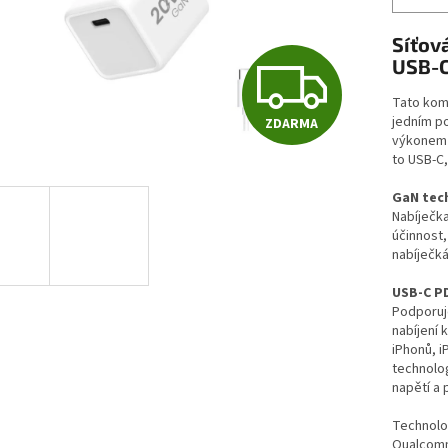
Síťov
Z
USB-C
Tato kom
jedním p
ZDARMA
D
výkonem a
to USB-C,
GaN tec
A
Nabíječka
účinnost,
nabíječk
R
USB-C P
Podporuj
nabíjení 
M
iPhonů, i
technolo
napětí a 
A
Technolog
Qualcomm,