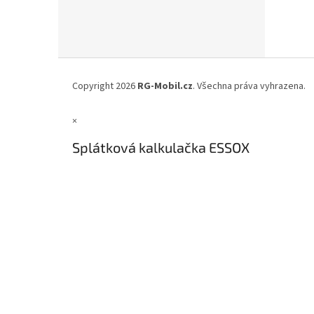
Z
á
Copyright 2026
RG-Mobil.cz
. Všechna práva vyhrazena.
p
a
×
t
í
Splátková kalkulačka ESSOX