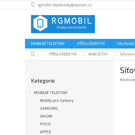
Přejít
rgmobil-objednavky@seznam.cz
na
obsah
MOBILNÍ TELEFONY
PŘÍSLUŠENSTVÍ
Obchodní
Domů
PŘÍSLUŠENSTVÍ
NABÍJEČKY
Síťová n
P
Síťo
o
Přeskočit
s
Průměr
Neohod
Kategorie
kategorie
t
hodnoce
r
produkt
MOBILNÍ TELEFONY
a
je
Mobily pro Seniory
0,0
n
z
SAMSUNG
n
5
í
XIAOMI
hvězdič
p
POCO
a
APPLE