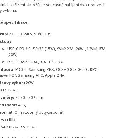
lních zařízení. Umožňuje současné nabíjení dvou zařízení
y výkonu.
é specifikace:
tup:
AC 100–240V, 50/60 Hz
stupy:
USB-C PD 3.0: 5V⎓3A (15W), 9V⎓2.22A (20W), 12V⎓1.67A
(20W)
PPS: 3.3-5.9V⎓3A, 3.3-11V⎓1.8A
dpora:
PD 3.0, Samsung PPS, QC4+ (QC 3.0/2.0), DPC,
awei FCP, Samsung AFC, Apple 2.4A
lkový výkon:
20W
rt:
USB-C
změry:
70 x 31 x 32 mm
otnost:
43 g
teriál:
Ohnivzdorný polykarbonát
rva:
Bílá
bel:
USB-C to USB-C