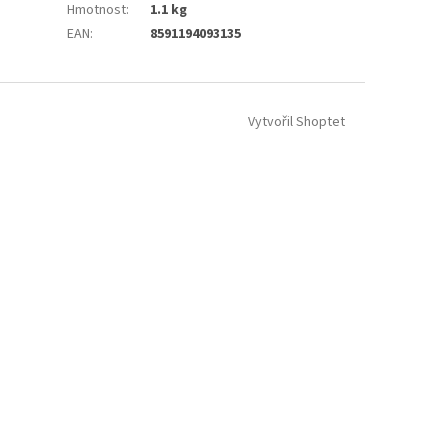
Hmotnost
:
1.1 kg
EAN
:
8591194093135
Vytvořil Shoptet