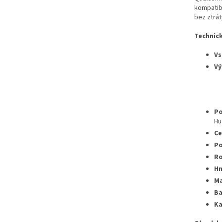
kompatibi
bez ztrát
Technick
Vs
Vý
Po
Hu
Ce
Po
Ro
Hm
Ma
Ba
Ka