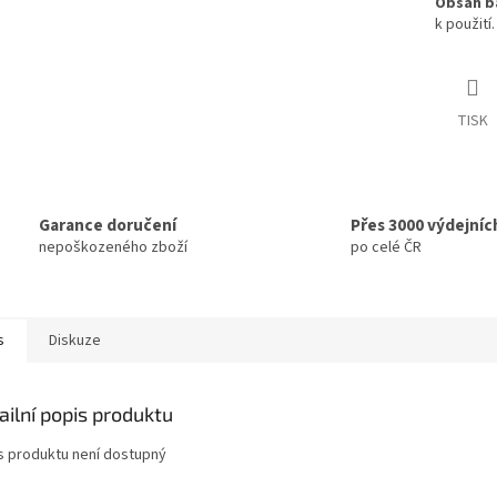
Obsah ba
k použití.
TISK
Garance doručení
Přes 3000 výdejníc
nepoškozeného zboží
po celé ČR
s
Diskuze
ailní popis produktu
s produktu není dostupný