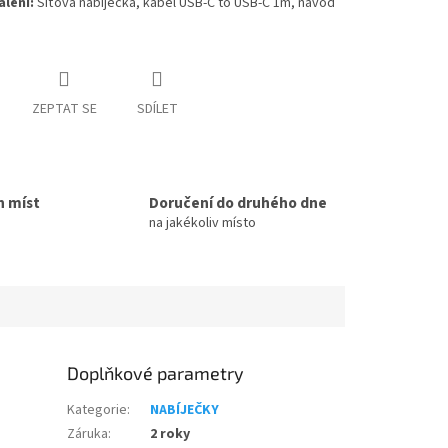
lení:
Síťová nabíječka, kabel USB-C to USB-C 1m, návod
ZEPTAT SE
SDÍLET
h míst
Doručení do druhého dne
na jakékoliv místo
Doplňkové parametry
Kategorie
:
NABÍJEČKY
Záruka
:
2 roky