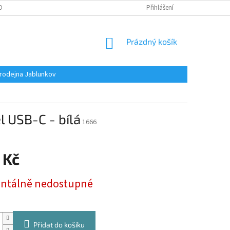
OBNÍCH ÚDAJŮ
Přihlášení
NÁKUPNÍ
Prázdný košík
KOŠÍK
rodejna Jablunkov
 USB-C - bílá
1666
 Kč
tálně nedostupné
Přidat do košíku