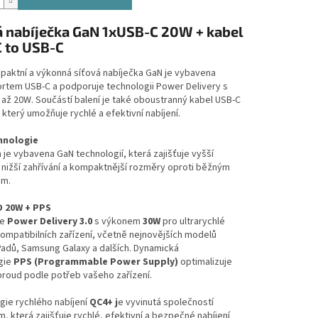
á nabíječka GaN 1xUSB-C 20W + kabel
 to USB-C
paktní a výkonná síťová nabíječka GaN je vybavena
ortem USB-C a podporuje technologii Power Delivery s
ž 20W. Součástí balení je také oboustranný kabel USB-C
 který umožňuje rychlé a efektivní nabíjení.
hnologie
 je vybavena GaN technologií, která zajišťuje vyšší
 nižší zahřívání a kompaktnější rozměry oproti běžným
ám.
D 20W + PPS
e
Power Delivery 3.0
s výkonem
30W
pro ultrarychlé
kompatibilních zařízení, včetně nejnovějších modelů
Padů, Samsung Galaxy a dalších. Dynamická
gie
PPS (Programmable Power Supply)
optimalizuje
proud podle potřeb vašeho zařízení.
ie rychlého nabíjení
QC4+ j
e vyvinutá společností
 která zajišťuje rychlé, efektivní a bezpečné nabíjení