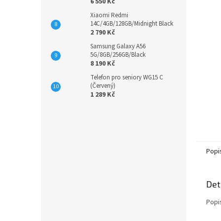
6 550 Kč
Xiaomi Redmi
14C/4GB/128GB/Midnight Black
2 790 Kč
Samsung Galaxy A56
5G/8GB/256GB/Black
8 190 Kč
Telefon pro seniory WG15 C
(Červený)
1 289 Kč
Popi
Det
Popi