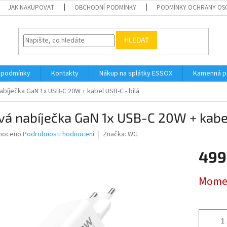
JAK NAKUPOVAT
OBCHODNÍ PODMÍNKY
PODMÍNKY OCHRANY OS
HLEDAT
 podmínky
Kontakty
Nákup na splátky ESSOX
Kamenná p
abíječka GaN 1x USB-C 20W + kabel USB-C - bílá
vá nabíječka GaN 1x USB-C 20W + kabel
né
noceno
Podrobnosti hodnocení
Značka:
WG
ní
499
u
Měrná
Momen
cena:
ek.