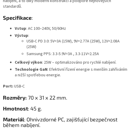
nabíjení, a to díky moderní konstrukci a podpoře nejnovějších
standardů.
Specifikace
:
Vstup
: AC 100–240V, 50/60Hz
Výstup
:
USB-C PD 3.0: 5V=3A (15W),
9V=2.77A (25W), 12V=2.08A
(25W)
Samsung PPS: 3.3-5.9V=3A , 3.3-11V=2.25A
Celkový výkon
: 25W – optimalizováno pro rychlé nabíjení.
Technologie GaN
: Efektivní řízení energie s menším zahříváním
a nižší spotřebou energie.
Port:
USB-C
Rozměry:
70 x 31 x 22 mm.
Hmotnost
: 45 g.
Materiál
:
Ohnivzdorné PC, zajišťující bezpečnost
během nabíjení.