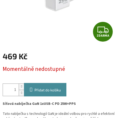
Z
ZDARMA
D
A
469 Kč
R
Měrná
Momentálně nedostupné
cena:
M
A
Přidat do košíku
Síťová nabíječka GaN 1xUSB-C PD 25W+PPS
Tato nabíječka s technologií GaN je ideální volbou pro rychlé a efektivní