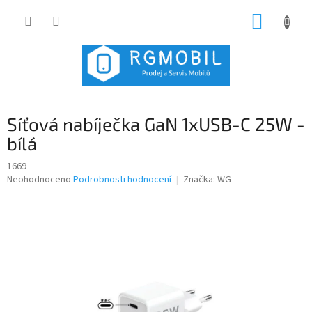
Přejít
NÁKUP
na
obsah
KOŠÍK
Síťová nabíječka GaN 1xUSB-C 25W -
bílá
1669
Průměrné
Neohodnoceno
Podrobnosti hodnocení
Značka:
WG
hodnocení
produktu
je
0,0
z
5
hvězdiček.