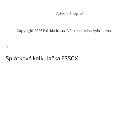
Z
á
Vytvořil Shoptet
p
a
t
Copyright 2026
RG-Mobil.cz
. Všechna práva vyhrazena.
í
×
Splátková kalkulačka ESSOX