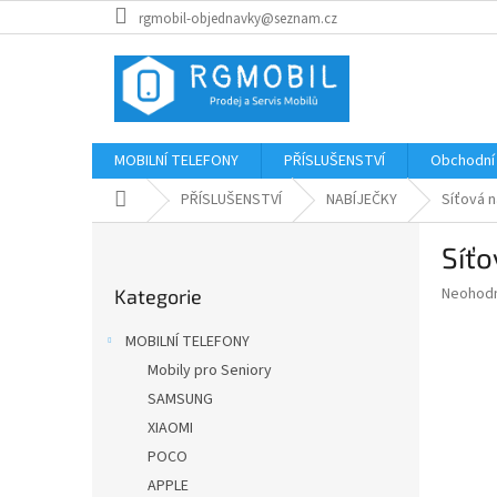
Přejít
rgmobil-objednavky@seznam.cz
na
obsah
MOBILNÍ TELEFONY
PŘÍSLUŠENSTVÍ
Obchodní
Domů
PŘÍSLUŠENSTVÍ
NABÍJEČKY
Síťová n
P
Síťo
o
Přeskočit
s
Průměr
Neohod
Kategorie
kategorie
t
hodnoce
r
produkt
MOBILNÍ TELEFONY
a
je
Mobily pro Seniory
0,0
n
z
SAMSUNG
n
5
í
XIAOMI
hvězdič
p
POCO
a
APPLE