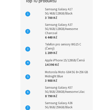
Top 10 produktů
Samsung Galaxy A17
5G/4GB/128GB/Black
3 700 Kč
Samsung Galaxy A37
5G/6GB/128GB/Awesome
Charcoal
6 440 Kč
Telefon pro seniory WG15 C
(Černý)
1 289 Kč
Apple iPhone 15/128GB/Černá
14 390 Kč
Motorola Moto G84 5G 8+256 GB
Midnight Blue
3 988 Kč
Samsung Galaxy A57
5G/8GB/256GB/Awesome Lilac
8 790 Kč
Samsung Galaxy A36
5G/8GB/256GB/Black