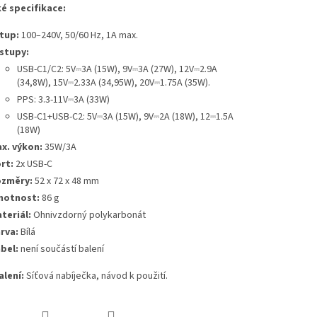
é specifikace:
tup:
100–240V, 50/60 Hz, 1A max.
stupy:
USB-C1/C2: 5V⎓3A (15W), 9V⎓3A (27W), 12V⎓2.9A
(34,8W), 15V⎓2.33A (34,95W), 20V⎓1.75A (35W).
PPS: 3.3-11V⎓3A (33W)
USB-C1+USB-C2: 5V⎓3A (15W), 9V⎓2A (18W), 12⎓1.5A
(18W)
x. výkon:
35W/3A
rt:
2x USB-C
změry:
52 x 72 x 48 mm
otnost:
86 g
teriál:
Ohnivzdorný polykarbonát
rva:
Bílá
bel:
není součástí balení
alení:
Síťová nabíječka, návod k použití.