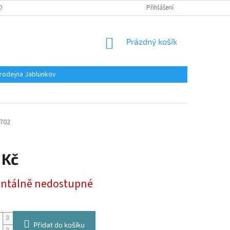
OBNÍCH ÚDAJŮ
Přihlášení
NÁKUPNÍ
Prázdný košík
KOŠÍK
rodejna Jablunkov
702
 Kč
tálně nedostupné
Přidat do košíku