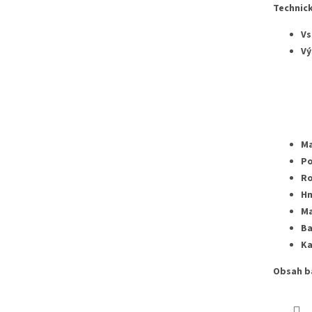
Technick
Vs
Vý
Ma
Po
Ro
Hm
Ma
Ba
Ka
Obsah b