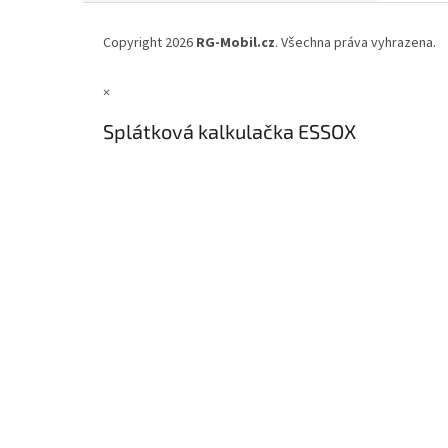
Z
á
Copyright 2026
RG-Mobil.cz
. Všechna práva vyhrazena.
p
a
×
t
í
Splátková kalkulačka ESSOX