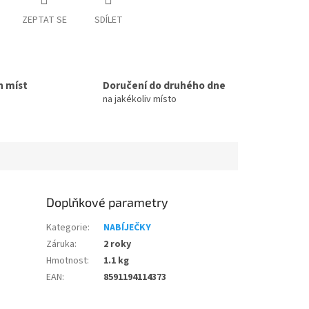
ZEPTAT SE
SDÍLET
h míst
Doručení do druhého dne
na jakékoliv místo
Doplňkové parametry
Kategorie
:
NABÍJEČKY
Záruka
:
2 roky
Hmotnost
:
1.1 kg
EAN
:
8591194114373