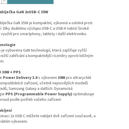
abíječka GaN 2xUSB-C 35W
bíječka GaN 35W je kompaktní, výkonná a odolná proti
í. Díky duálnímu výstupu USB-C a USB-A nabízí široké
využití pro smartphony, tablety i další elektroniku.
hnologie
 je vybavena GaN technologií, která zajišťuje vyšší
 nižší zahřívání a kompaktnější rozměry oproti běžným
ám.
D 30W + PPS
je
Power Delivery 3.0
s výkonem
30W
pro ultrarychlé
kompatibilních zařízení, včetně nejnovějších modelů
Padů, Samsung Galaxy a dalších. Dynamická
gie
PPS (Programmable Power Supply)
optimalizuje
proud podle potřeb vašeho zařízení.
abíjení
inaci 2x USB-C můžete nabíjet dvě zařízení současně, a
imálním výkonem.