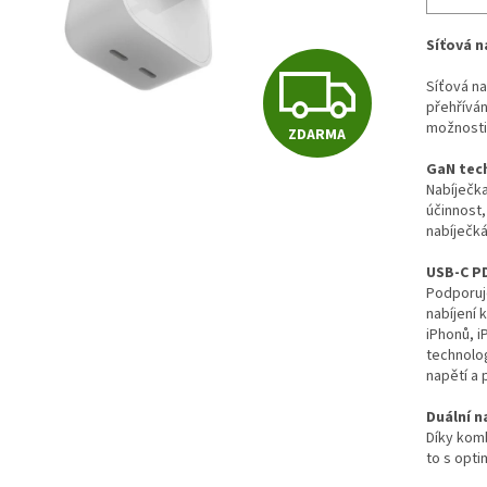
Síťová n
Z
Síťová na
přehříván
možnosti 
ZDARMA
D
GaN tec
Nabíječka
účinnost,
A
nabíječk
USB-C P
Podporu
R
nabíjení 
iPhonů, i
technolo
M
napětí a 
Duální n
Díky komb
A
to s opt