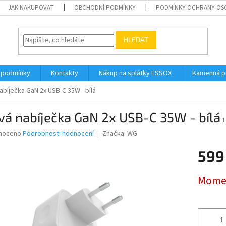
JAK NAKUPOVAT
OBCHODNÍ PODMÍNKY
PODMÍNKY OCHRANY OS
HLEDAT
 podmínky
Kontakty
Nákup na splátky ESSOX
Kamenná p
abíječka GaN 2x USB-C 35W - bílá
vá nabíječka GaN 2x USB-C 35W - bílá
1
né
noceno
Podrobnosti hodnocení
Značka:
WG
ní
599
u
Měrná
Momen
cena:
ek.