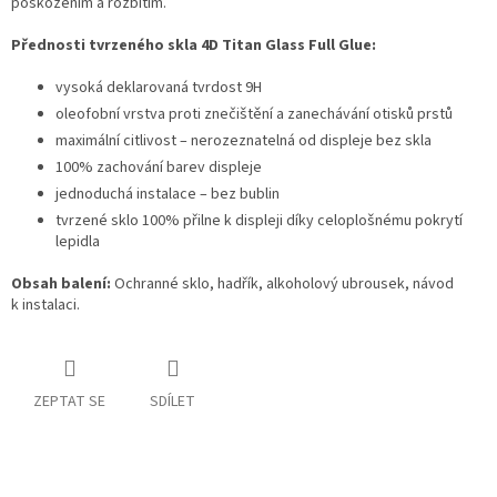
poškozením a rozbitím.
Přednosti tvrzeného skla 4D Titan Glass Full Glue:
vysoká deklarovaná tvrdost 9H
oleofobní vrstva proti znečištění a zanechávání otisků prstů
maximální citlivost – nerozeznatelná od displeje bez skla
100% zachování barev displeje
jednoduchá instalace – bez bublin
tvrzené sklo 100% přilne k displeji díky celoplošnému pokrytí
lepidla
Obsah balení:
Ochranné sklo, hadřík, alkoholový ubrousek, návod
k instalaci.
ZEPTAT SE
SDÍLET