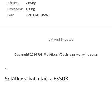
Záruka
:
2 roky
Hmotnost
:
1.1 kg
EAN
:
8591194131592
Z
á
Vytvořil Shoptet
p
a
t
Copyright 2026
RG-Mobil.cz
. Všechna práva vyhrazena.
í
×
Splátková kalkulačka ESSOX