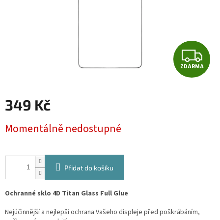
Z
ZDARMA
D
A
349 Kč
R
Měrná
Momentálně nedostupné
cena:
M
A
Přidat do košíku
Ochranné sklo 4D Titan Glass Full Glue
Nejúčinnější a nejlepší ochrana Vašeho displeje před poškrábáním,