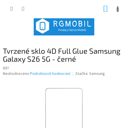
Přejít
NÁKUP
na
obsah
KOŠÍK
Tvrzené sklo 4D Full Glue Samsung
Galaxy S26 5G - černé
697
Průměrné
Neohodnoceno
Podrobnosti hodnocení
Značka:
Samsung
hodnocení
produktu
je
0,0
z
5
hvězdiček.