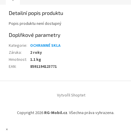
Detailní popis produktu
Popis produktu není dostupný
Doplňkové parametry
Kategorie
:
OCHRANNÉ SKLA
Záruka
:
2 roky
Hmotnost
:
1.1 kg
EAN
:
8591194123771
Z
á
Vytvořil Shoptet
p
a
t
Copyright 2026
RG-Mobil.cz
. Všechna práva vyhrazena.
í
×