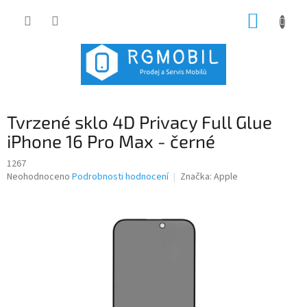
Přejít
NÁKUP
na
obsah
KOŠÍK
Tvrzené sklo 4D Privacy Full Glue
iPhone 16 Pro Max - černé
1267
Průměrné
Neohodnoceno
Podrobnosti hodnocení
Značka:
Apple
hodnocení
produktu
je
0,0
z
5
hvězdiček.