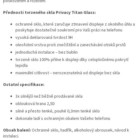
poškozením a rozbitím.
Přednosti tvrzeného skla Privacy Titan Glass:
ochranné sklo, které zaručuje ztmavení displeje z okolního úhlu a
poskytuje dostatečné soukromí pro Vaši práci na telefonu
vysoká deklarovaná tvrdost 9H
oleofobní vrstva proti znečištění a zanechávání otisků prstů
jednoduchá instalace – bez bublin
tvrzené sklo 100% přilne k displeji díky celoplošnému pokrytí
lepidla
maximální citlivost – nerozeznatelná od displeje bez skla
Ostatní specifikace:
3x silnější než běžně prodávané skla
oblouková hrana 2,5D
silné a přesto tenké, pouhé 0,3mm tenké sklo
dokonale ladí s ochranným obalem Vašeho telefonu
Obsah balení:
Ochranné sklo, hadřík, alkoholový ubrousek, návod k
instalaci.