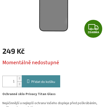
Z
ZDARMA
D
A
249 Kč
R
Měrná
Momentálně nedostupné
cena:
M
A
Přidat do košíku
Ochranné sklo Privacy Titan Glass
Nejúčinnější a nejlepší ochrana Vašeho displeje před poškrábáním,